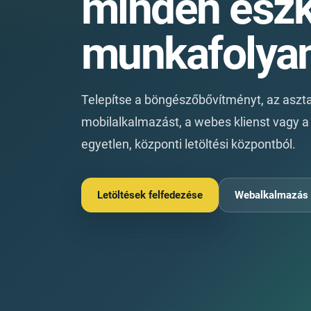
minden esz
munkafolya
Telepítse a böngészőbővítményt, az aszta
mobilalkalmazást, a webes klienst vagy 
egyetlen, központi letöltési központból.
Letöltések felfedezése
Webalkalmazás