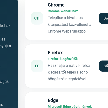
Chrome
Chrome Webáruház
Telepítse a hivatalos
CH
Bő
kiterjesztést közvetlenül a
ket az
Chrome Webáruházból.
x és
nyújt a
Firefox
Firefox-kiegészítők
,
Használja a natív Firefox
FF
Bő
kiegészítőt teljes Psono
böngészőintegrációval.
atják
Edge
n.
Microsoft Edge bővítmények