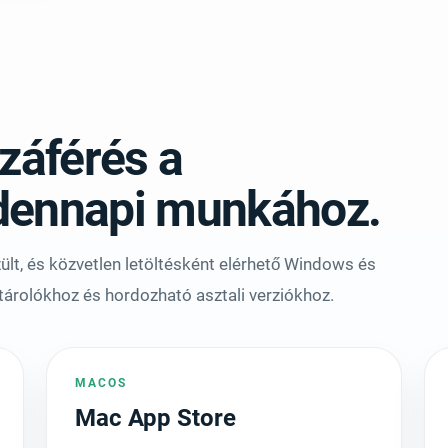
zzáférés a
ndennapi munkához.
lt, és közvetlen letöltésként elérhető Windows és
tárolókhoz és hordozható asztali verziókhoz.
MACOS
Mac App Store