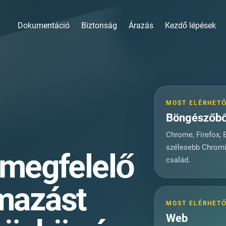
Dokumentáció
Biztonság
Árazás
Kezdő lépések
MOST ELÉRHET
Böngészőbő
Chrome, Firefox, 
szélesebb Chrom
 megfelelő
család.
mazást
MOST ELÉRHET
Web