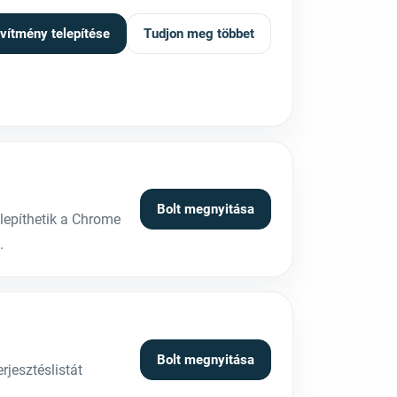
vítmény telepítése
Tudjon meg többet
Bolt megnyitása
lepíthetik a Chrome
.
Bolt megnyitása
jesztéslistát