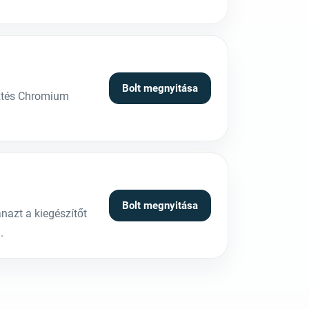
Bolt megnyitása
sztés Chromium
Bolt megnyitása
azt a kiegészítőt
.