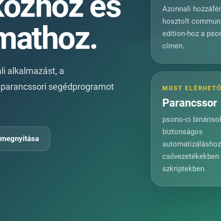
közhöz és
Azonnali hozzáfé
hosztolt commun
mathoz.
edition-hoz a ps
címen.
li alkalmazást, a
a parancssori segédprogramot
MOST ELÉRHET
Parancssor
psono-ci bináriso
biztonságos
 megnyitása
automatizálásho
csővezetékekben
szkriptekben.