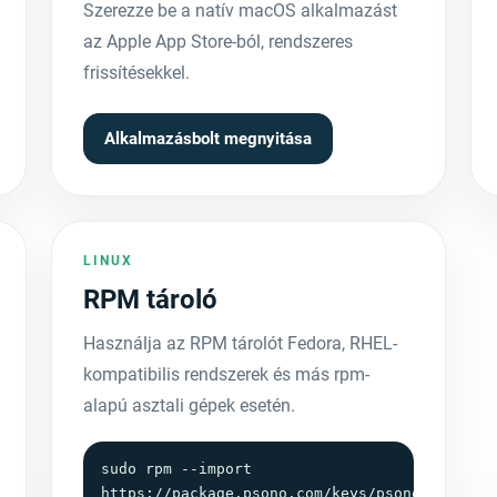
Szerezze be a natív macOS alkalmazást
az Apple App Store-ból, rendszeres
frissítésekkel.
Alkalmazásbolt megnyitása
LINUX
RPM tároló
Használja az RPM tárolót Fedora, RHEL-
kompatibilis rendszerek és más rpm-
alapú asztali gépek esetén.
sudo rpm --import 
https://package.psono.com/keys/psono-