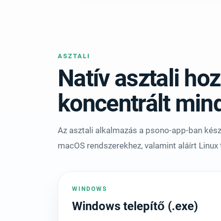
ASZTALI
Natív asztali ho
koncentrált mi
Az asztali alkalmazás a psono-app-ban készü
macOS rendszerekhez, valamint aláírt Linux 
WINDOWS
Windows telepítő (.exe)