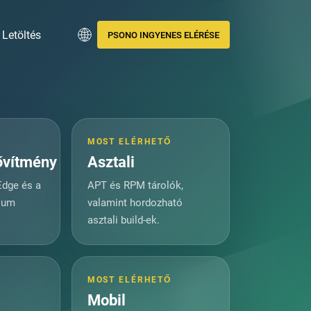
Letöltés
PSONO INGYENES ELÉRÉSE
Ő
MOST ELÉRHETŐ
vítmény
Asztali
Edge és a
APT és RPM tárolók,
ium
valamint hordozható
asztali build-ek.
Ő
MOST ELÉRHETŐ
Mobil