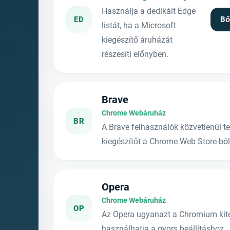
Használja a dedikált Edge
ED
Bő
listát, ha a Microsoft
kiegészítő áruházát
részesíti előnyben.
Brave
Chrome Webáruház
BR
A Brave felhasználók közvetlenül te
kiegészítőt a Chrome Web Store-ból
Opera
Chrome Webáruház
OP
Az Opera ugyanazt a Chromium kiter
használhatja a gyors beállításhoz.