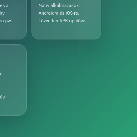
rés a
Natív alkalmazások
ity
Androidra és iOS-re,
ono.pw
közvetlen APK opcióval.
Ő
k
z
 és