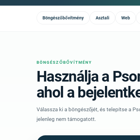
Böngészőbővítmény
Asztali
Web
BÖNGÉSZŐBŐVÍTMÉNY
Használja a Pson
ahol a bejelentk
Válassza ki a böngészőjét, és telepítse a Pso
jelenleg nem támogatott.