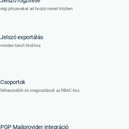
Jelszó rögzítése
régi jelszavakat ad hozzá menet közben
Jelszó exportálás
minden tárolt titokhoz
Csoportok
felhasználók és megosztások az RBAC-hoz
PGP Mailprovider integráció