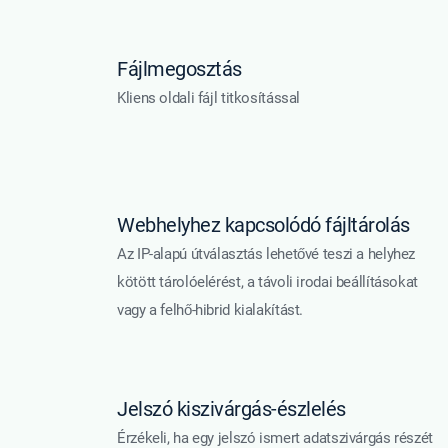
Fájlmegosztás
Kliens oldali fájl titkosítással
Webhelyhez kapcsolódó fájltárolás
Az IP-alapú útválasztás lehetővé teszi a helyhez
kötött tárolóelérést, a távoli irodai beállításokat
vagy a felhő-hibrid kialakítást.
Jelszó kiszivárgás-észlelés
Érzékeli, ha egy jelszó ismert adatszivárgás részét