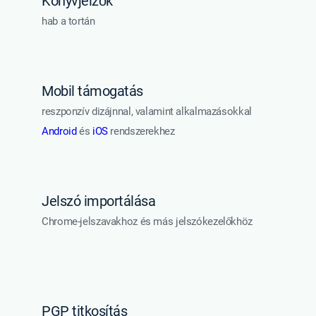
Könyvjelzők
hab a tortán
Mobil támogatás
reszponzív dizájnnal, valamint alkalmazásokkal
Android
és
iOS
rendszerekhez
Jelszó importálása
Chrome-jelszavakhoz és más jelszókezelőkhöz
PGP titkosítás