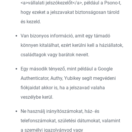
<a>vállalati jelszókezelőt</a>
, például a Psono-t,
hogy ezeket a jelszavakat biztonságosan tárold
és kezeld.
Van bizonyos információ, amit egy támadó
könnyen kitalálhat, ezért kerülni kell a háziállatok,
családtagok vagy barátok neveit.
Egy második tényező, mint például a Google
Authenticator, Authy, Yubikey segít megvédeni
fiókjaidat akkor is, ha a jelszavad valaha
veszélybe kerül.
Ne használj irányítószámokat, ház- és
telefonszámokat, születési dátumokat, valamint
a személyi igazolványod vagy