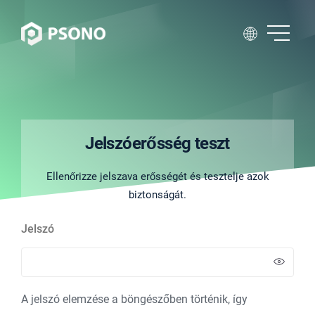
Jelszóerősség teszt
Ellenőrizze jelszava erősségét és tesztelje azok
biztonságát.
Jelszó
A jelszó elemzése a böngészőben történik, így