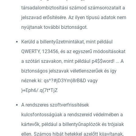
társadalombiztosítási számod számsorozatait a
jelszavad erősítésére. Az ilyen típusú adatok nem
nyújtanak további biztonságot.
Kerüld a billentyűzetmintákat, mint például
QWERTY, 123456, és az egyszerű módosításokat
a szótári szavakon, mint például p4$$word! ... A
biztonságos jelszavak véletlenszerűek és így
néznek ki: qs^?#jD3Ym}8rB&D vagy
}+Eph6/.q(7t*TjZ
A rendszeres szoftverfrissítések
kulcsfontosságúak a rendszereid védelmében a
kártevők, például a billentyűnaplózók és trójaiak
ellen. Számos hibát hetekkel azelőtt kijavítanak,