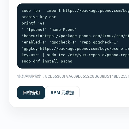
sudo rpm --import https://package.psono.com/ke
archive-key.asc

printf '%s

' '[psono]' 'name=Psono' 
'baseurl=https://package.psono.com/linux/rpm/st
'enabled=1' 'gpgcheck=1' 'repo_gpgcheck=1' 
'gpgkey=https://package.psono.com/keys/psono-a
key.asc' | sudo tee /etc/yum.repos.d/psono.repo
sudo dnf install psono
签名密钥指纹：8CE66303F9A609E0652C8B6B8B5148E32531
归档密钥
RPM 元数据