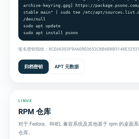
archive-keyring.gpg] https://package.psono.com/
stable main" | sudo tee /etc/apt/sources.list.d
/dev/null

sudo apt update

sudo apt install psono
签名密钥指纹：8CE66303F9A609E0652C8B6B8B5148E32531
归档密钥
APT 元数据
LINUX
RPM 仓库
对于 Fedora、RHEL 兼容系统及其他基于 rpm 的桌面
仓库。