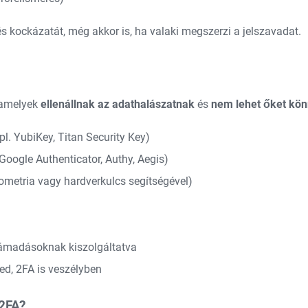
 kockázatát, még akkor is, ha valaki megszerzi a jelszavadat.
 amelyek
ellenállnak az adathalászatnak
és
nem lehet őket kön
pl. YubiKey, Titan Security Key)
Google Authenticator, Authy, Aegis)
iometria vagy hardverkulcs segítségével)
ámadásoknak kiszolgáltatva
ed, 2FA is veszélyben
2FA?