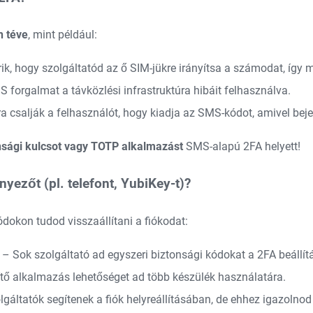
n téve
, mint például:
ik, hogy szolgáltatód az ő SIM-jükre irányítsa a számodat, így
 forgalmat a távközlési infrastruktúra hibáit felhasználva.
 csalják a felhasználót, hogy kiadja az SMS-kódot, amivel beje
nsági kulcsot vagy TOTP alkalmazást
SMS-alapú 2FA helyett!
nyezőt (pl. telefont, YubiKey-t)?
dokon tudod visszaállítani a fiókodat:
– Sok szolgáltató ad egyszeri biztonsági kódokat a 2FA beállít
tő alkalmazás lehetőséget ad több készülék használatára.
gáltatók segítenek a fiók helyreállításában, de ehhez igazolnod