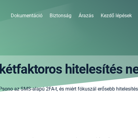
Dokumentáció
Biztonság
Árazás
Kezdő lépések
étfaktoros hitelesítés 
a Psono az SMS-alapú 2FA-t, és miért fókuszál erősebb hitelesíté