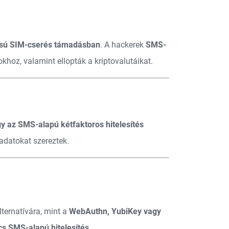
sú SIM-cserés támadásban
. A hackerek
SMS-
kokhoz, valamint ellopták a kriptovalutáikat.
gy az SMS-alapú kétfaktoros hitelesítés
 adatokat szereztek.
ternatívára, mint a
WebAuthn, YubiKey vagy
cs SMS-alapú hitelesítés
.