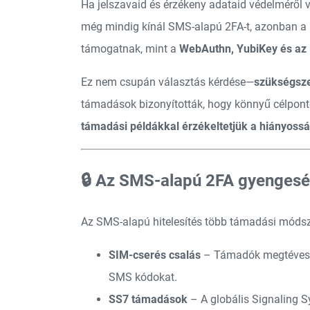
Ha jelszavaid és érzékeny adataid védelméről 
még mindig kínál SMS-alapú 2FA-t, azonban a 
támogatnak, mint a
WebAuthn, YubiKey és az 
Ez nem csupán választás kérdése—
szükségsze
támadások bizonyították, hogy könnyű célpont
támadási példákkal érzékeltetjük a hiányossá
🔒 Az SMS-alapú 2FA gyengesé
Az SMS-alapú hitelesítés több támadási módsze
SIM-cserés csalás
– Támadók megtéveszti
SMS kódokat.
SS7 támadások
– A globális Signaling Sy