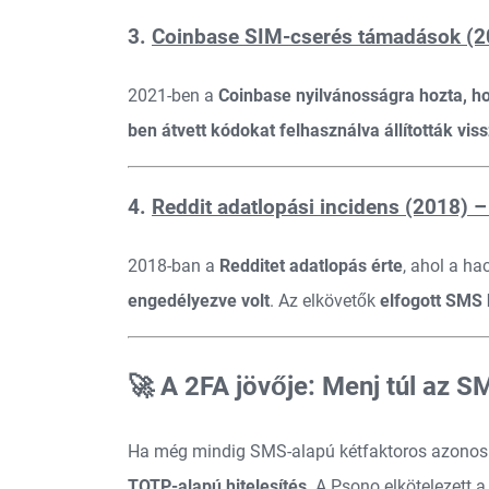
3.
Coinbase SIM-cserés támadások (20
2021-ben a
Coinbase nyilvánosságra hozta, h
ben átvett kódokat felhasználva állították vis
4.
Reddit adatlopási incidens (2018) 
2018-ban a
Redditet adatlopás érte
, ahol a ha
engedélyezve volt
. Az elkövetők
elfogott SMS 
🚀 A 2FA jövője: Menj túl az 
Ha még mindig SMS-alapú kétfaktoros azonosítá
TOTP-alapú hitelesítés
. A Psono elkötelezett