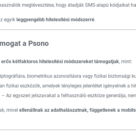
asználók megtévesztése, hogy átadják SMS-alapú kódjaikat ham
az egyik
leggyengébb hitelesítési módszerré
.
támogat a Psono
 erős kétfaktoros hitelesítési módszereket támogatjuk
, mint:
ptográfiára, biometrikus azonosításra vagy fizikai biztonsági ku
n fizikai eszközök, amelyek tényleges jelenlétet igényelnek a hi
)
– Az egyszeri jelszavakat a felhasználó eszköze generálja, ne
ak, mivel
ellenállnak az adathalászatnak, függetlenek a mobilsz