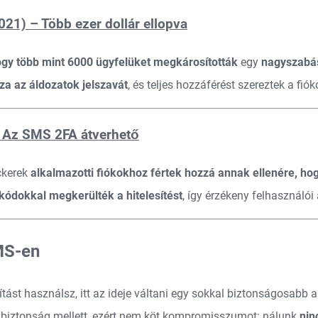
21) – Több ezer dollár ellopva
ogy több mint 6000 ügyfelüket megkárosították
egy
nagyszabá
sza az áldozatok jelszavát
, és teljes hozzáférést szereztek a fió
– Az SMS 2FA átverhető
ckerek
alkalmazotti fiókokhoz fértek hozzá annak ellenére, ho
kódokkal megkerülték a hitelesítést
, így érzékeny felhasználói
SMS-en
st használsz, itt az ideje váltani egy sokkal biztonságosabb al
 a biztonság mellett, ezért nem köt kompromisszumot: nálunk
nin