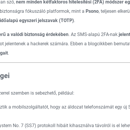
van szó,
nem minden kétfaktoros hitelesítési (2FA) módszer e
biztonságra fókuszáló platformok, mint a
Psono
, teljesen elker
időalapú egyszeri jelszavak (TOTP)
.
rű a valódi biztonság érdekében
. Az SMS-alapú 2FA-nak
jelen
ot jelentenek a hackerek számára. Ebben a blogcikkben bemuta
gait
.
gei
rrel szemben is sebezhető, például:
k a mobilszolgáltatót, hogy az áldozat telefonszámát egy új SI
stem No. 7 (SS7) protokoll hibáit kihasználva távolról is el leh