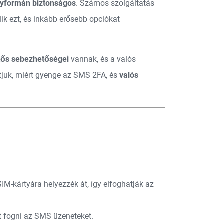
gyformán biztonságos
. Számos szolgáltatás
ülik ezt, és inkább erősebb opciókat
tős sebezhetőségei
vannak, és a valós
tjuk, miért gyenge az SMS 2FA, és
valós
M-kártyára helyezzék át, így elfoghatják az
et fogni az SMS üzeneteket.