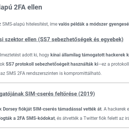
apú 2FA ellen
z SMS-alapú hitelesítést, íme
valós példák a módszer gyenges
si szektor ellen (SS7 sebezhetőségek és egyebek)
lmeztetést adott ki, hogy
kínai államilag támogatott hackerek 
sok
SS7 protokoll sebezhetőségeit használták ki
—ez a protokol
t: az SMS 2FA rendszerszinten is kompromittálható.
zgatójának SIM-cserés feltörése (2019)
k Dorsey fiókját SIM-cserés támadással vették át
. A hackerek 
fogták a 2FA SMS-kódokat
, és átvették a Twitter fiók felett az ir