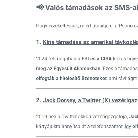
📢 Valós támadások az SMS-al
Hogy érzékeltessük, miért utasítja el a Psono a
1.
Kína támadása az amerikai távközlé
2024 februárjában a
FBI és a CISA
közös figye
meg az Egyesült Államokban
. Ezek a támadá
elfogták a hitelesítő üzeneteket
, ami rávilágí
2.
Jack Dorsey, a Twitter (X) vezériga
2019-ben a Twitter akkori vezérigazgatója,
Jac
kártyájukra irányítsa át a telefonszámot, így
el