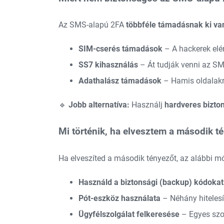
Az SMS-alapú 2FA
többféle támadásnak ki va
SIM-cserés támadások
– A hackerek elér
SS7 kihasználás
– Át tudják venni az SMS
Adathalász támadások
– Hamis oldalakra
🔹
Jobb alternatíva:
Használj
hardveres bizto
Mi történik, ha elvesztem a második té
Ha elveszíted a második tényezőt, az alábbi mó
Használd a biztonsági (backup) kódokat
Pót-eszköz használata
– Néhány hitelesí
Ügyfélszolgálat felkeresése
– Egyes szol