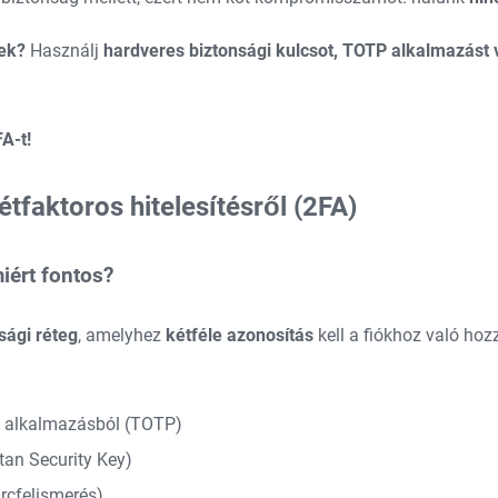
nek?
Használj
hardveres biztonsági kulcsot, TOTP alkalmazást v
A-t!
tfaktoros hitelesítésről (2FA)
miért fontos?
sági réteg
, amelyhez
kétféle azonosítás
kell a fiókhoz való hoz
ő alkalmazásból (TOTP)
itan Security Key)
arcfelismerés)