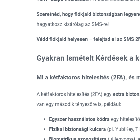
Szeretnéd, hogy fiókjaid biztonságban legye
hagyatkozz kizárólag az SMS-re!
Védd fiókjaid helyesen – felejtsd el az SMS 2F
Gyakran Ismételt Kérdések a ké
Mi a kétfaktoros hitelesítés (2FA), és 
A kétfaktoros hitelesítés (2FA) egy
extra bizton
van egy második tényezőre is, például:
Egyszer használatos kódra
egy hitelesít
Fizikai biztonsági kulcsra
(pl. YubiKey, T
Biometrikus azonosításra
(ujjlenyomat, 