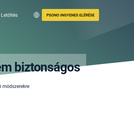
Letöltés
PSONO INGYENES ELÉRÉSE
nem biztonságos
si módszerekre