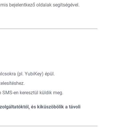
is bejelentkező oldalak segítségével.
lcsokra (pl. YubiKey) épül.
telesítéshez.
m SMS-en keresztül küldik meg.
olgáltatóktól, és kiküszöbölik a távoli