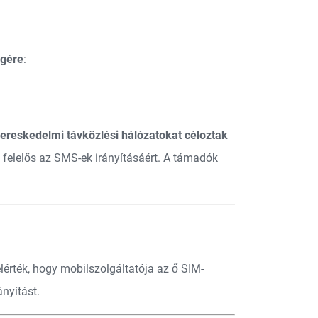
égére
:
kereskedelmi távközlési hálózatokat céloztak
l felelős az SMS-ek irányításáért. A támadók
elérték, hogy mobilszolgáltatója az ő SIM-
ányítást.