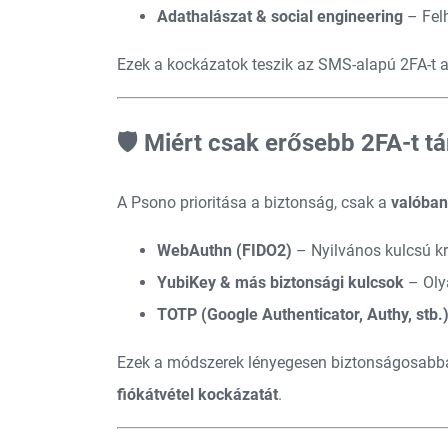
Adathalászat & social engineering
– Felh
Ezek a kockázatok teszik az SMS-alapú 2FA-t 
🛡️ Miért csak erősebb 2FA-t 
A Psono prioritása a biztonság, csak a
valóban
WebAuthn (FIDO2)
– Nyilvános kulcsú kri
YubiKey & más biztonsági kulcsok
– Olya
TOTP (Google Authenticator, Authy, stb.
Ezek a módszerek lényegesen biztonságosabb
fiókátvétel kockázatát
.