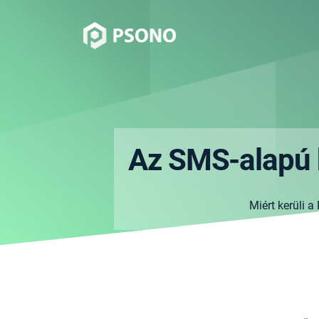
Az SMS-alapú k
Miért kerüli 