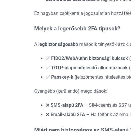
Ez nagyban csökkenti a jogosulatlan hozzáférés
Melyek a legerősebb 2FA típusok?
A
legbiztonságosabb
második tényezők azok,
✅
FIDO2/WebAuthn biztonsági kulcsok
(
✅
TOTP-alapú hitelesítő alkalmazások
(
✅
Passkey-k
(jelszómentes hitelesítés b
Gyengébb (kerülendő) megoldások:
❌
SMS-alapú 2FA
– SIM-cserés és SS7 t
❌
Email-alapú 2FA
– Ha feltörik az email
Miért nem biztonságos az SMS-alapú 