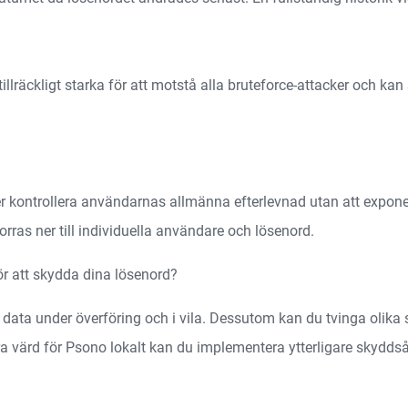
räckligt starka för att motstå alla bruteforce-attacker och kan
er kontrollera användarnas allmänna efterlevnad utan att expon
rras ner till individuella användare och lösenord.
ör att skydda dina lösenord?
 data under överföring och i vila. Dessutom kan du tvinga olika 
ra värd för Psono lokalt kan du implementera ytterligare skyd