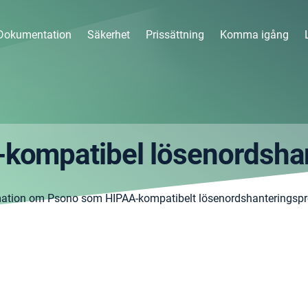
Dokumentation
Säkerhet
Prissättning
Komma igång
kompatibel lösenordsha
mation om Psono som HIPAA-kompatibelt lösenordshanteringsp