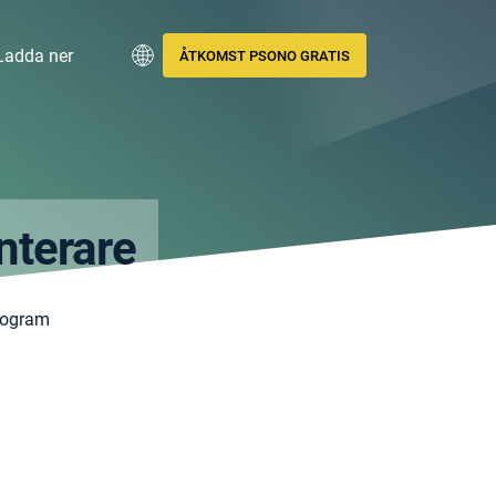
Ladda ner
ÅTKOMST PSONO GRATIS
nterare
rogram