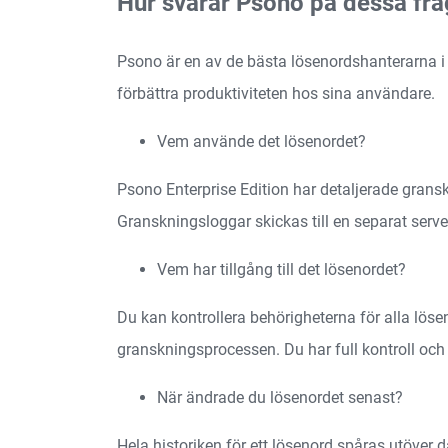
Hur svarar Psono på dessa frå
Psono är en av de bästa lösenordshanterarna i s
förbättra produktiviteten hos sina användare.
Vem använde det lösenordet?
Psono Enterprise Edition har detaljerade gran
Granskningsloggar skickas till en separat serve
Vem har tillgång till det lösenordet?
Du kan kontrollera behörigheterna för alla lös
granskningsprocessen. Du har full kontroll och k
När ändrade du lösenordet senast?
Hela historiken för ett lösenord spåras utöver 