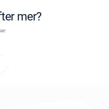
fter mer?
här!