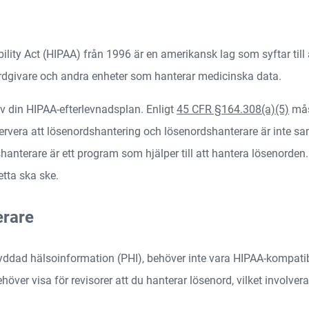
ility Act (HIPAA) från 1996 är en amerikansk lag som syftar till
årdgivare och andra enheter som hanterar medicinska data.
av din HIPAA-efterlevnadsplan. Enligt
45 CFR §164.308(a)(5)
mås
ervera att lösenordshantering och lösenordshanterare är inte s
anterare är ett program som hjälper till att hantera lösenorde
etta ska ske.
erare
yddad hälsoinformation (PHI), behöver inte vara HIPAA-kompatibl
höver visa för revisorer att du hanterar lösenord, vilket involver