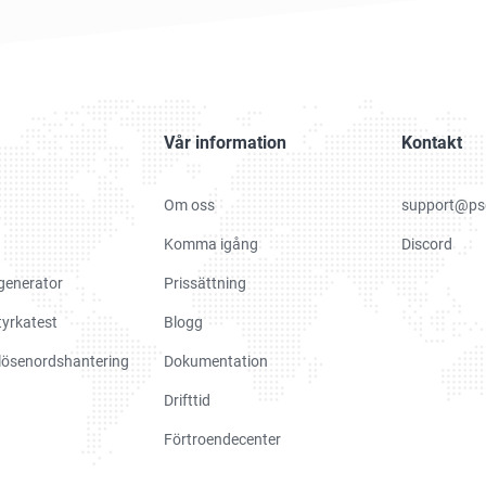
Vår information
Kontakt
Om oss
support@ps
Komma igång
Discord
generator
Prissättning
yrkatest
Blogg
-lösenordshantering
Dokumentation
Drifttid
Förtroendecenter