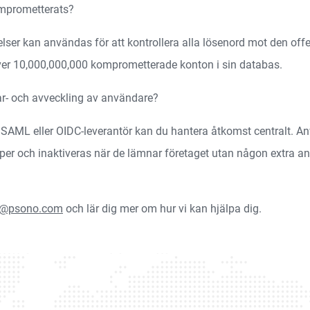
komprometterats?
elser kan användas för att kontrollera alla lösenord mot den o
ver 10,000,000,000 komprometterade konton i sin databas.
ar- och avveckling av användare?
P, SAML eller OIDC-leverantör kan du hantera åtkomst centralt.
per och inaktiveras när de lämnar företaget utan någon extra ans
s@psono.com
och lär dig mer om hur vi kan hjälpa dig.