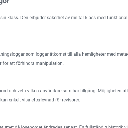
gor
in klass. Den erbjuder säkerhet av militär klass med funktionali
skningsloggar som loggar åtkomst till alla hemligheter med me
r för att förhindra manipulation.
enord och veta vilken användare som har tillgång. Möjligheten a
an enkelt visa efterlevnad för revisorer.
datumet då lösenordet ändrades senast. En fullständig historik v