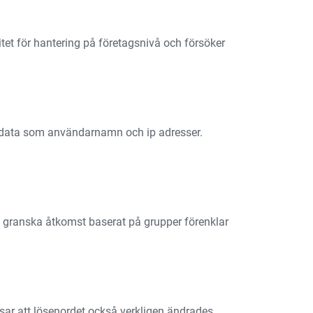
tet för hantering på företagsnivå och försöker
tadata som användarnamn och ip adresser.
tt granska åtkomst baserat på grupper förenklar
isar att lösenordet också verkligen ändrades.