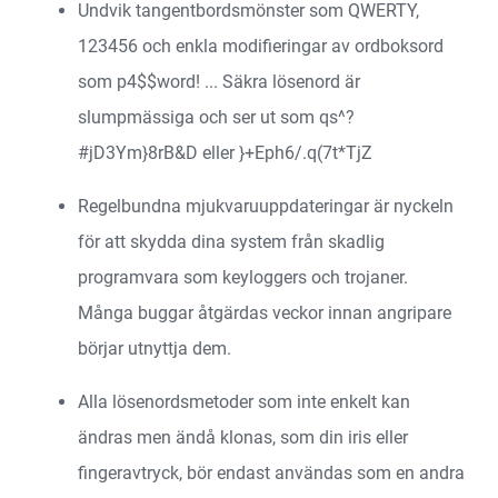
Undvik tangentbordsmönster som QWERTY,
123456 och enkla modifieringar av ordboksord
som p4$$word! ... Säkra lösenord är
slumpmässiga och ser ut som qs^?
#jD3Ym}8rB&D eller }+Eph6/.q(7t*TjZ
Regelbundna mjukvaruuppdateringar är nyckeln
för att skydda dina system från skadlig
programvara som keyloggers och trojaner.
Många buggar åtgärdas veckor innan angripare
börjar utnyttja dem.
Alla lösenordsmetoder som inte enkelt kan
ändras men ändå klonas, som din iris eller
fingeravtryck, bör endast användas som en andra