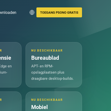
wnloaden
TOEGANG PSONO GRATIS
R
NU BESCHIKBAAR
ensie
Bureaublad
Edge en
APT- en RPM-
ium-
opslagplaatsen plus
draagbare desktop-builds.
R
NU BESCHIKBAAR
Mobiel