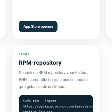
App Store openen
LINUX
RPM-repository
Gebruik de RPM-repository voor Fedora,
RHEL-compatibele systemen en andere
rpm-gebaseerde desktops.
sudo rpm --import 
https://package.psono.com/keys/psono-
archive-key.asc
