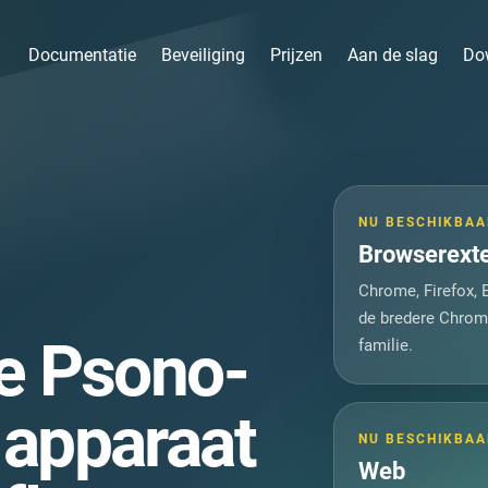
Documentatie
Beveiliging
Prijzen
Aan de slag
Do
NU BESCHIKBAA
Browserext
Chrome, Firefox, 
de bredere Chrom
te Psono-
familie.
 apparaat
NU BESCHIKBAA
Web