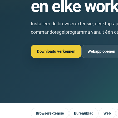
en elke work
Installeer de browserextensie, desktop-ap
commandoregelprogramma vanuit één cen
Downloads verkennen
Webapp openen
Browserextensie
Bureaublad
Web