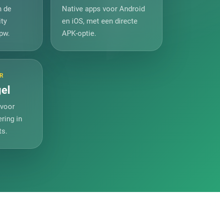
n de
Native apps voor Android
ty
en iOS, met een directe
pw.
APK-optie.
R
el
 voor
ring in
ts.