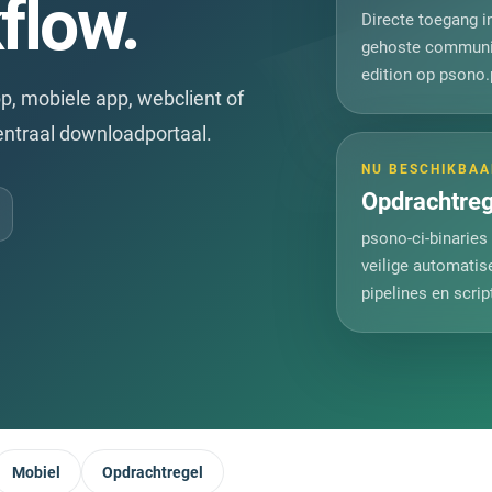
flow.
Directe toegang i
gehoste communi
edition op psono.
p, mobiele app, webclient of
traal downloadportaal.
NU BESCHIKBAA
Opdrachtreg
psono-ci-binaries
veilige automatise
pipelines en scrip
Mobiel
Opdrachtregel