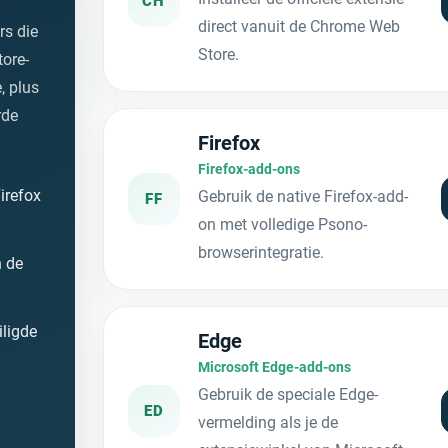
CH
direct vanuit de Chrome Web
rs die
Store.
tore-
, plus
rde
Firefox
Firefox-add-ons
irefox
Gebruik de native Firefox-add-
FF
on met volledige Psono-
browserintegratie.
 de
iligde
Edge
Microsoft Edge-add-ons
Gebruik de speciale Edge-
ED
vermelding als je de