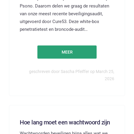
Psono. Daarom delen we graag de resultaten
van onze meest recente beveiligingsaudit,
uitgevoerd door Cure53. Deze white-box
penetratietest en broncode-audit…
MEER
geschreven door Sascha Pfeiffer op March 25,
2026
Hoe lang moet een wachtwoord zijn
Wachtwoorden beveiligen bijna alles wat we