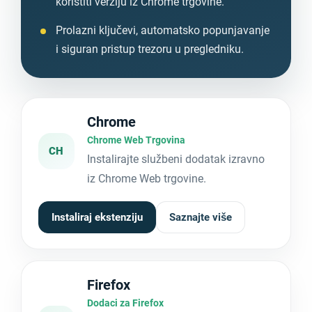
koristiti verziju iz Chrome trgovine.
Prolazni ključevi, automatsko popunjavanje
i siguran pristup trezoru u pregledniku.
Chrome
Chrome Web Trgovina
CH
Instalirajte službeni dodatak izravno
iz Chrome Web trgovine.
Instaliraj ekstenziju
Saznajte više
Firefox
Dodaci za Firefox