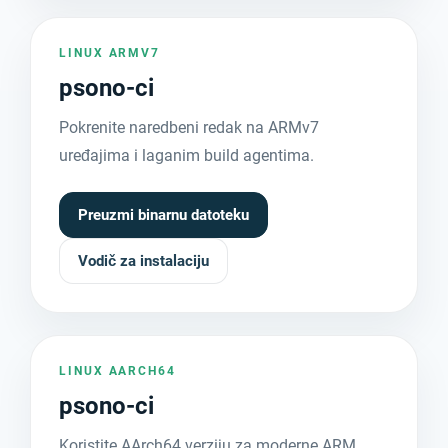
LINUX ARMV7
psono-ci
Pokrenite naredbeni redak na ARMv7
uređajima i laganim build agentima.
Preuzmi binarnu datoteku
Vodič za instalaciju
LINUX AARCH64
psono-ci
Koristite AArch64 verziju za moderne ARM