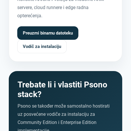
servere, cloud runnere i edge radna
opterećenja.
Preuzmi binarnu datoteku
Vodič za instalaciju
Trebate li i vlastiti Psono
stack?
Psono se također može samostalno hostirati
uz posvećene vodiče za instalaciju za
Community Edition i Enterprise Edition
implementacije.