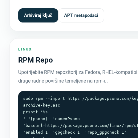
Arhiviraj ključ
APT metapodaci
LINUX
RPM Repo
Upotrijebite RPM repozitorij za Fedora, RHEL-kompatibi
druge radne površine temeljene na rpm-u.
sudo rpm --import https://package.psono.com/ke
archive-key.asc

printf '%s

' '[psono]' 'name=Psono' 
'baseurl=https://package.psono.com/linux/rpm/st
'enabled=1' 'gpgcheck=1' 'repo_gpgcheck=1' 