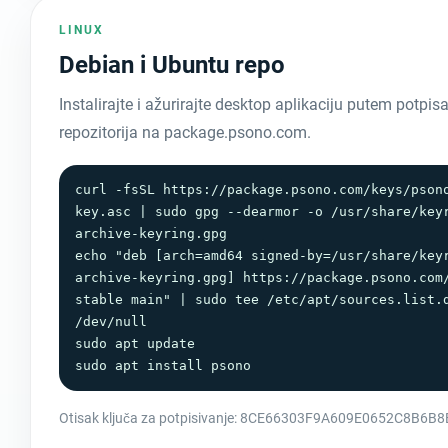
LINUX
Debian i Ubuntu repo
Instalirajte i ažurirajte desktop aplikaciju putem potpi
repozitorija na package.psono.com.
curl -fsSL https://package.psono.com/keys/pson
key.asc | sudo gpg --dearmor -o /usr/share/key
archive-keyring.gpg

echo "deb [arch=amd64 signed-by=/usr/share/key
archive-keyring.gpg] https://package.psono.com/
stable main" | sudo tee /etc/apt/sources.list.d
/dev/null

sudo apt update

sudo apt install psono
Otisak ključa za potpisivanje: 8CE66303F9A609E0652C8B6