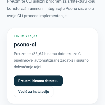
Preuzmite CLI uslužni program za arhitekturu koju
koriste vaši runnneri i integrirajte Psono izravno u
svoje CI i procese implementacije.
LINUX X86_64
psono-ci
Preuzmite x86_64 binarnu datoteku za CI
pipelineove, automatizirane zadatke i sigurno
dohvaćanje tajni.
Preuzmi binarnu datoteku
Vodič za instalaciju