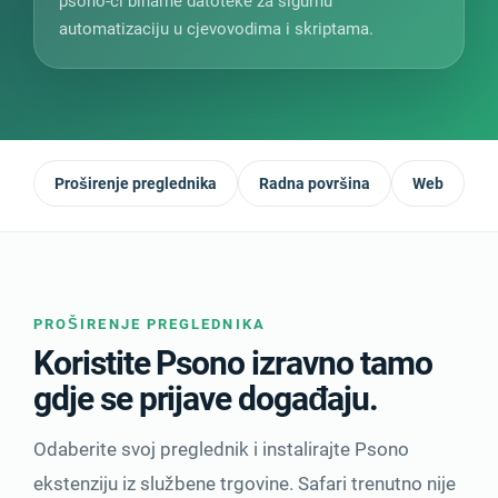
psono-ci binarne datoteke za sigurnu
automatizaciju u cjevovodima i skriptama.
Proširenje preglednika
Radna površina
Web
M
PROŠIRENJE PREGLEDNIKA
Koristite Psono izravno tamo
gdje se prijave događaju.
Odaberite svoj preglednik i instalirajte Psono
ekstenziju iz službene trgovine. Safari trenutno nije