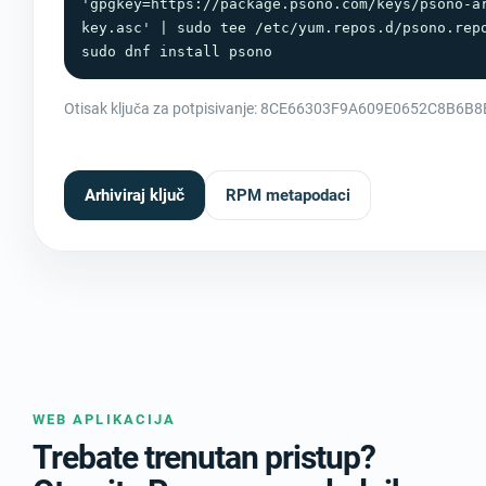
'gpgkey=https://package.psono.com/keys/psono-a
key.asc' | sudo tee /etc/yum.repos.d/psono.repo
sudo dnf install psono
Otisak ključa za potpisivanje: 8CE66303F9A609E0652C8B6
Arhiviraj ključ
RPM metapodaci
WEB APLIKACIJA
Trebate trenutan pristup?