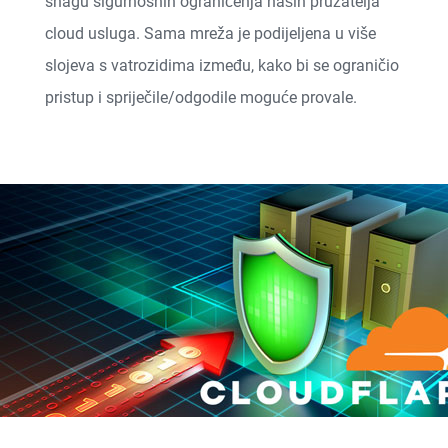
snagu sigurnosnih ograničenja naših pružatelja
cloud usluga. Sama mreža je podijeljena u više
slojeva s vatrozidima između, kako bi se ograničio
pristup i spriječile/odgodile moguće provale.