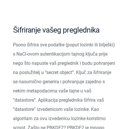
Šifriranje vašeg preglednika
Psono šifrira sve podatke (poput lozinki ili bilješki)
s NaCl-ovom autentikacijom tajnog ključa prije
nego što napuste vaš preglednik i budu pohranjeni
na poslužitelj u “secret object”. Ključ za šifriranje
se nasumično generira i pohranjuje zajedno s
nekim metapodacima vaše tajne u vaš
“datastore”. Aplikacija preglednika šifrira vaš
“datastore” izvedenicom vaše lozinke. Kao
algoritam za ovu izvedenicu lozinke koristimo
scrypt
. Zašto ne
PBKDF2
?
PBKDF2
je mnogo