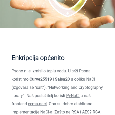
Enkripcija općenito
Psono nije izmislio toplu vodu. U srži Psona
koristimo
Curve25519
i
Salsa20
u obliku
NaCl
(izgovara se “salt”), “Networking and Cryptography
library”. Naš poslužitelj koristi
PyNaCl
a naš
frontend
ecma-nacl
. Oba su dobro etablirane
implementacije NaCl-a. Zašto ne
RSA
i
AES
? RSA i