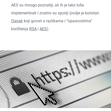
AES su mnogo poznatiji, ali ih je lako loše
implementirati i znatno su sporiji (ovdje je koristan
članak
koji govori o razlikama i “opasnostima”
korištenja
RSA
i
AES
).