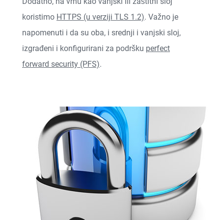
Dodatno, na vrhu kao vanjski ili zaštitni sloj
koristimo
HTTPS (u verziji TLS 1.2)
. Važno je
napomenuti i da su oba, i srednji i vanjski sloj,
izgrađeni i konfigurirani za podršku
perfect
forward security (PFS)
.