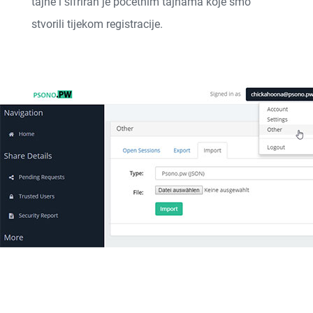
tajne i šifriran je početnim tajnama koje smo
stvorili tijekom registracije.