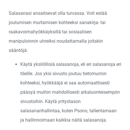
Salasanasi ansaitsevat olla turvassa. Voit estää
joutumisen murtamisen kohteeksi sanakirja- tai
raakavoimahyökkäyksillä tai sosiaalisen
manipuloinnin uhreiksi noudattamalla joitakin
sääntöjä:
Käytä yksilöllisiä salasanoja, eli eri salasanoja eri
tileille. Jos yksi sivusto joutuu tietomurron
kohteeksi, hyökkääjä ei saa automaattisesti
pääsyä muihin mahdollisesti arkaluonteisempiin
sivustoihin. Käytä yritystason
salasananhallintaa, kuten Psono, tallentamaan
ja hallinnoimaan kaikkia näitä salasanoja.