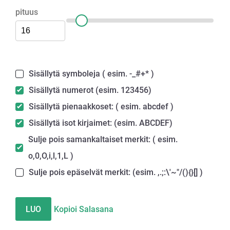
pituus
Sisällytä symboleja ( esim. -_#+* )
Sisällytä numerot (esim. 123456)
Sisällytä pienaakkoset: ( esim. abcdef )
Sisällytä isot kirjaimet: (esim. ABCDEF)
Sulje pois samankaltaiset merkit: ( esim.
o,0,O,i,l,1,L )
Sulje pois epäselvät merkit: (esim. ,.;:\'~"/(){}[] )
LUO
Kopioi Salasana