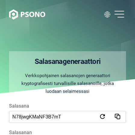
Salasanageneraattori
Verkkopohjainen salasanojen generaattori
kryptografisesti turvallisille salasanoille, jotka
luodaan selaimessasi
Salasana
Salasanan