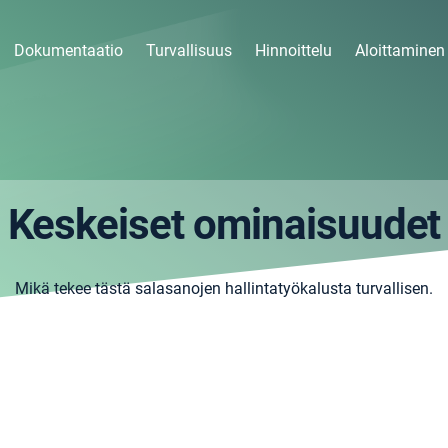
Dokumentaatio
Turvallisuus
Hinnoittelu
Aloittaminen
Keskeiset ominaisuudet
Mikä tekee tästä salasanojen hallintatyökalusta turvallisen.