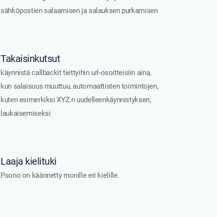
sähköpostien salaamisen ja salauksen purkamisen
Takaisinkutsut
käynnistä callbackit tiettyihin url-osoitteisiin aina,
kun salaisuus muuttuu, automaattisten toimintojen,
kuten esimerkiksi XYZ:n uudelleenkäynnistyksen,
laukaisemiseksi
Laaja kielituki
Psono on käännetty monille eri kielille.