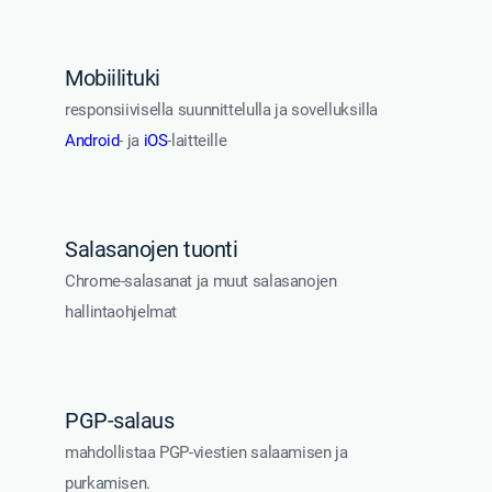
Mobiilituki
responsiivisella suunnittelulla ja sovelluksilla
Android
- ja
iOS
-laitteille
Salasanojen tuonti
Chrome-salasanat ja muut salasanojen
hallintaohjelmat
PGP-salaus
mahdollistaa PGP-viestien salaamisen ja
purkamisen.