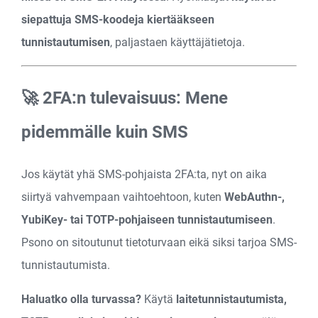
siepattuja SMS-koodeja kiertääkseen
tunnistautumisen
, paljastaen käyttäjä­tietoja.
🚀 2FA:n tulevaisuus: Mene
pidemmälle kuin SMS
Jos käytät yhä SMS-pohjaista 2FA:ta, nyt on aika
siirtyä vahvempaan vaihtoehtoon, kuten
WebAuthn-,
YubiKey- tai TOTP-pohjaiseen tunnistautumiseen
.
Psono on sitoutunut tietoturvaan eikä siksi tarjoa SMS-
tunnistautumista.
Haluatko olla turvassa?
Käytä
laitetunnistautumista,