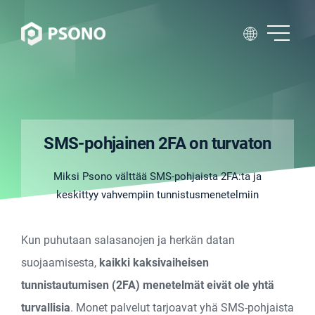
SMS-pohjainen 2FA on turvaton
Miksi Psono välttää SMS-pohjaista 2FA:ta ja
keskittyy vahvempiin tunnistusmenetelmiin
Kun puhutaan salasanojen ja herkän datan
suojaamisesta,
kaikki kaksivaiheisen
tunnistautumisen (2FA) menetelmät eivät ole yhtä
turvallisia
. Monet palvelut tarjoavat yhä SMS-pohjaista