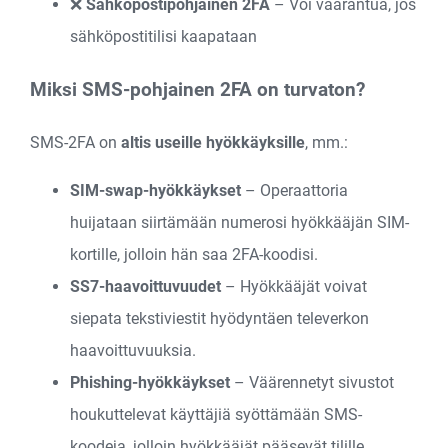
❌
Sähköpostipohjainen 2FA
– Voi vaarantua, jos
sähköpostitilisi kaapataan
Miksi SMS-pohjainen 2FA on turvaton?
SMS-2FA on
altis useille hyökkäyksille
, mm.:
SIM-swap-hyökkäykset
– Operaattoria
huijataan siirtämään numerosi hyökkääjän SIM-
kortille, jolloin hän saa 2FA-koodisi.
SS7-haavoittuvuudet
– Hyökkääjät voivat
siepata tekstiviestit hyödyntäen televerkon
haavoittuvuuksia.
Phishing-hyökkäykset
– Väärennetyt sivustot
houkuttelevat käyttäjiä syöttämään SMS-
koodeja, jolloin hyökkääjät pääsevät tilille.