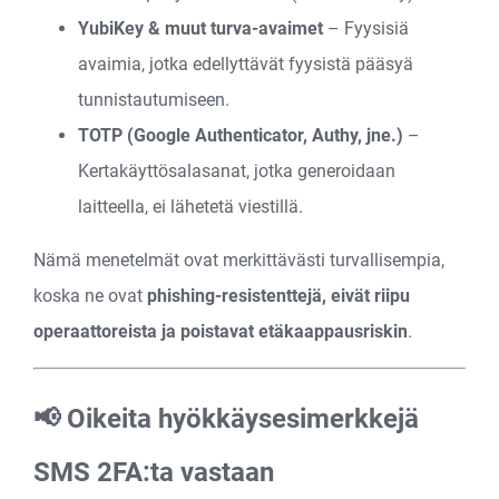
YubiKey & muut turva-avaimet
– Fyysisiä
avaimia, jotka edellyttävät fyysistä pääsyä
tunnistautumiseen.
TOTP (Google Authenticator, Authy, jne.)
–
Kerta­käyttö­salasanat, jotka generoidaan
laitteella, ei lähetetä viestillä.
Nämä menetelmät ovat merkittävästi turvallisempia,
koska ne ovat
phishing-resistenttejä, eivät riipu
operaattoreista ja poistavat etäkaappausriskin
.
📢 Oikeita hyökkäysesimerkkejä
SMS 2FA:ta vastaan