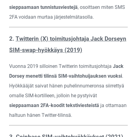
sieppaamaan tunnistusviestejä
, osoittaen miten SMS
2FA voidaan murtaa järjestelmätasolla.
2.
Twitterin (X) toimitusjohtaja Jack Dorseyn
SIM-swap-hyökkäys (2019)
Vuonna 2019 silloinen Twitterin toimitusjohtaja
Jack
Dorsey menetti tilinsä SIM-vaihtohuijauksen vuoksi
.
Hyökkääjät saivat hänen puhelinnumeronsa siirrettyä
omalle SIM-kortilleen, jolloin he pystyivät
sieppaamaan 2FA-koodit tekstiviesteistä
ja ottamaan
haltuun hänen Twitter-tilinsä.