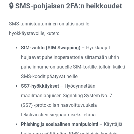
🔒 SMS-pohjaisen 2FA:n heikkoudet
SMS-tunnistautuminen on altis useille
hyökkäystavoille, kuten:
SIM-vaihto (SIM Swapping)
– Hyökkääjät
huijaavat puhelinoperaattoria siirtämään uhrin
puhelinnumeron uudelle SIM-kortille, jolloin kaikki
SMS-koodit päätyvät heille.
SS7-hyökkäykset
– Hyödynnetään
maailmanlaajuisen Signaling System No. 7
(SS7) -protokollan haavoittuvuuksia
tekstiviestien sieppaamiseksi etänä.
Phishing ja sosiaalinen manipulointi
– Käyttäjiä
huijataan syöttämään SMS-pohjaisia koodeja