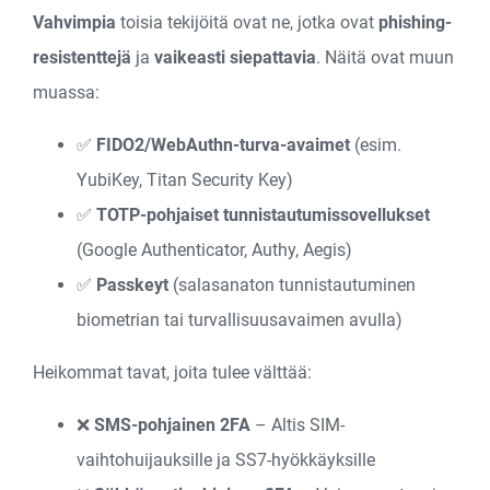
Vahvimpia
toisia tekijöitä ovat ne, jotka ovat
phishing-
resistenttejä
ja
vaikeasti siepattavia
. Näitä ovat muun
muassa:
✅
FIDO2/WebAuthn-turva-avaimet
(esim.
YubiKey, Titan Security Key)
✅
TOTP-pohjaiset tunnistautumissovellukset
(Google Authenticator, Authy, Aegis)
✅
Passkeyt
(salasanaton tunnistautuminen
biometrian tai turvallisuusavaimen avulla)
Heikommat tavat, joita tulee välttää:
❌
SMS-pohjainen 2FA
– Altis SIM-
vaihtohuijauksille ja SS7-hyökkäyksille