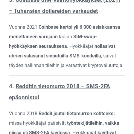
3.
Coinbase SIM-vaihtohyökkäykset (2021)
– Tuhansien dollareiden varkaudet
Vuonna 2021
Coinbase kertoi yli 6 000 asiakkaansa
menettäneen varojaan
laajan
SIM-swap-
hyökkäyksen seurauksena
. Hyökkääjät
nollasivat
uhrien salasanat siepatuilla SMS-koodeilla
, saivat
täyden hallinnan tileihin ja varastivat kryptovaluuttoja.
4.
Redditin tietomurto 2018 – SMS-2FA
epäonnistui
Vuonna 2018
Reddit joutui tietomurron kohteeksi
,
missä hyökkääjät pääsivät
työntekijä­tileihin, vaikka
niissä oli SMS-2FA käytössä
. Hyökkääjät
käyttivät