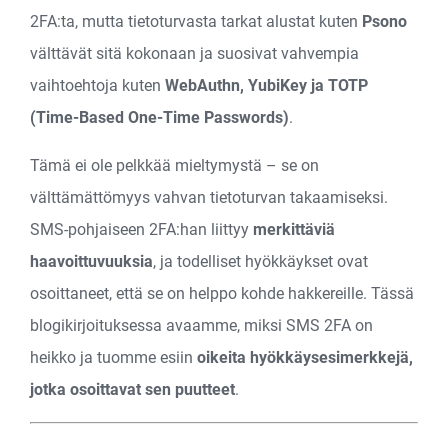
2FA:ta, mutta tietoturvasta tarkat alustat kuten
Psono
välttävät sitä kokonaan ja suosivat vahvempia
vaihtoehtoja kuten
WebAuthn, YubiKey ja TOTP
(Time-Based One-Time Passwords)
.
Tämä ei ole pelkkää mieltymystä – se on
välttämättömyys vahvan tietoturvan takaamiseksi.
SMS-pohjaiseen 2FA:han liittyy
merkittäviä
haavoittuvuuksia
, ja todelliset hyökkäykset ovat
osoittaneet, että se on helppo kohde hakkereille. Tässä
blogikirjoituksessa avaamme, miksi SMS 2FA on
heikko ja tuomme esiin
oikeita hyökkäysesimerkkejä,
jotka osoittavat sen puutteet
.