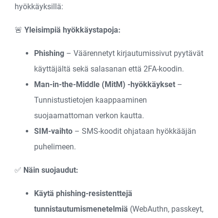
hyökkäyksillä:
🚨
Yleisimpiä hyökkäystapoja:
Phishing
– Väärennetyt kirjautumissivut pyytävät
käyttäjältä sekä salasanan että 2FA-koodin.
Man-in-the-Middle (MitM) -hyökkäykset
–
Tunnistustietojen kaappaaminen
suojaamattoman verkon kautta.
SIM-vaihto
– SMS-koodit ohjataan hyökkääjän
puhelimeen.
✅
Näin suojaudut:
Käytä phishing-resistenttejä
tunnistautumismenetelmiä
(WebAuthn, passkeyt,