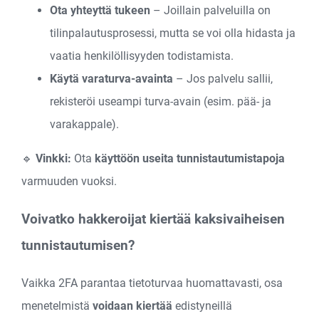
Ota yhteyttä tukeen
– Joillain palveluilla on
tilinpalautusprosessi, mutta se voi olla hidasta ja
vaatia henkilöllisyyden todistamista.
Käytä varaturva-avainta
– Jos palvelu sallii,
rekisteröi useampi turva-avain (esim. pää- ja
varakappale).
🔹
Vinkki:
Ota
käyttöön useita tunnistautumistapoja
varmuuden vuoksi.
Voivatko hakkeroijat kiertää kaksivaiheisen
tunnistautumisen?
Vaikka 2FA parantaa tietoturvaa huomattavasti, osa
menetelmistä
voidaan kiertää
edistyneillä