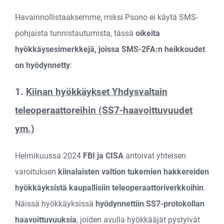
Havainnollistaaksemme, miksi Psono ei käytä SMS-
pohjaista tunnistautumista, tässä
oikeita
hyökkäysesimerkkejä, joissa SMS-2FA:n heikkoudet
on hyödynnetty
:
1.
Kiinan hyökkäykset Yhdysvaltain
teleoperaattoreihin (SS7-haavoittuvuudet
ym.)
Helmikuussa 2024
FBI ja CISA
antoivat yhteisen
varoituksen
kiinalaisten valtion tukemien hakkereiden
hyökkäyksistä kaupallisiin teleoperaattoriverkkoihin
.
Näissä hyökkäyksissä
hyödynnettiin SS7-protokollan
haavoittuvuuksia
, joiden avulla hyökkääjät pystyivät