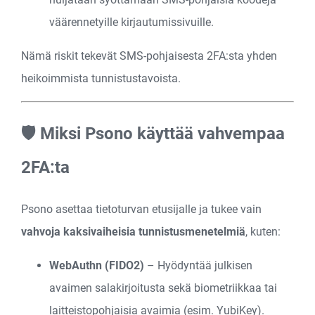
väärennetyille kirjautumissivuille.
Nämä riskit tekevät SMS-pohjaisesta 2FA:sta yhden
heikoimmista tunnistustavoista.
🛡️ Miksi Psono käyttää vahvempaa
2FA:ta
Psono asettaa tietoturvan etusijalle ja tukee vain
vahvoja kaksivaiheisia tunnistusmenetelmiä
, kuten:
WebAuthn (FIDO2)
– Hyödyntää julkisen
avaimen salakirjoitusta sekä biometriikkaa tai
laitteistopohjaisia avaimia (esim. YubiKey).