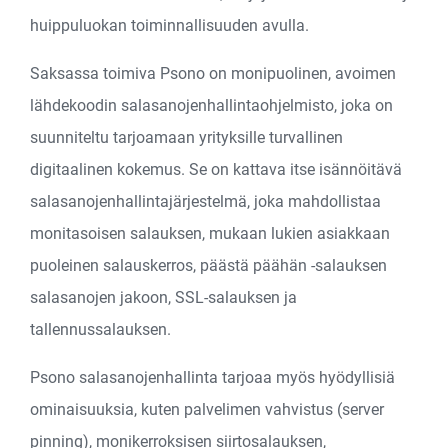
huippuluokan toiminnallisuuden avulla.
Saksassa toimiva Psono on monipuolinen, avoimen
lähdekoodin salasanojenhallintaohjelmisto, joka on
suunniteltu tarjoamaan yrityksille turvallinen
digitaalinen kokemus. Se on kattava itse isännöitävä
salasanojenhallintajärjestelmä, joka mahdollistaa
monitasoisen salauksen, mukaan lukien asiakkaan
puoleinen salauskerros, päästä päähän -salauksen
salasanojen jakoon, SSL-salauksen ja
tallennussalauksen.
Psono salasanojenhallinta tarjoaa myös hyödyllisiä
ominaisuuksia, kuten palvelimen vahvistus (server
pinning), monikerroksisen siirtosalauksen,