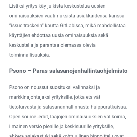
Lisäksi yritys käy julkista keskustelua uusien
ominaisuuksien vaatimuksista asiakkaidensa kanssa
”issue trackerin” kautta GitLabissa, mikä mahdollistaa
käyttäjien ehdottaa uusia ominaisuuksia sekä
keskustella ja parantaa olemassa olevia
toiminnallisuuksia.
Psono – Paras salasanojenhallintaohjelmisto
Psono on noussut suosituksi valinnaksi ja
markkinajohtajaksi yrityksille, jotka etsivät
tietoturvasta ja salasananhallinnasta huippuratkaisua.
Open source -edut, laajojen ominaisuuksien valikoima,
ilmainen versio pienille ja keskisuurille yrityksille,
ahkera asiakastuki sekä kohtuullinen hinnoittelu ovat