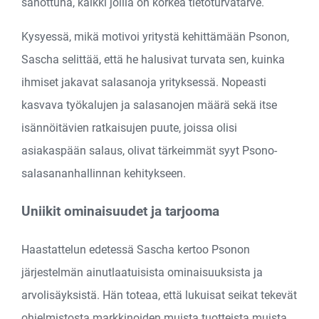
sanottuna, kaikki joilla on korkea tietoturvatarve.
Kysyessä, mikä motivoi yritystä kehittämään Psonon,
Sascha selittää, että he halusivat turvata sen, kuinka
ihmiset jakavat salasanoja yrityksessä. Nopeasti
kasvava työkalujen ja salasanojen määrä sekä itse
isännöitävien ratkaisujen puute, joissa olisi
asiakaspään salaus, olivat tärkeimmät syyt Psono-
salasananhallinnan kehitykseen.
Uniikit ominaisuudet ja tarjooma
Haastattelun edetessä Sascha kertoo Psonon
järjestelmän ainutlaatuisista ominaisuuksista ja
arvolisäyksistä. Hän toteaa, että lukuisat seikat tekevät
ohjelmistosta markkinoiden muista tuotteista muista