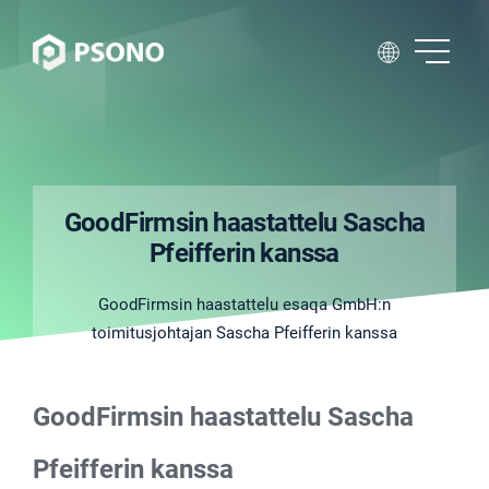
GoodFirmsin haastattelu Sascha
Pfeifferin kanssa
GoodFirmsin haastattelu esaqa GmbH:n
toimitusjohtajan Sascha Pfeifferin kanssa
GoodFirmsin haastattelu Sascha
Pfeifferin kanssa