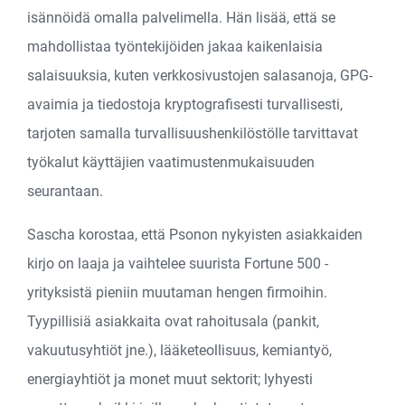
isännöidä omalla palvelimella. Hän lisää, että se
mahdollistaa työntekijöiden jakaa kaikenlaisia
salaisuuksia, kuten verkkosivustojen salasanoja, GPG-
avaimia ja tiedostoja kryptografisesti turvallisesti,
tarjoten samalla turvallisuushenkilöstölle tarvittavat
työkalut käyttäjien vaatimustenmukaisuuden
seurantaan.
Sascha korostaa, että Psonon nykyisten asiakkaiden
kirjo on laaja ja vaihtelee suurista Fortune 500 -
yrityksistä pieniin muutaman hengen firmoihin.
Tyypillisiä asiakkaita ovat rahoitusala (pankit,
vakuutusyhtiöt jne.), lääketeollisuus, kemiantyö,
energiayhtiöt ja monet muut sektorit; lyhyesti