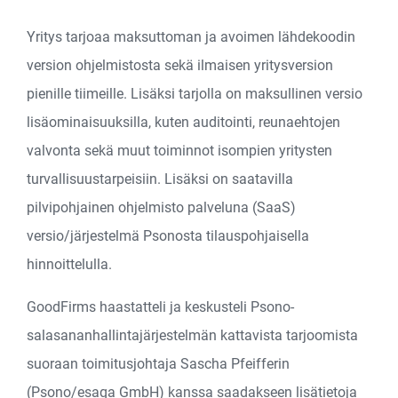
Yritys tarjoaa maksuttoman ja avoimen lähdekoodin
version ohjelmistosta sekä ilmaisen yritysversion
pienille tiimeille. Lisäksi tarjolla on maksullinen versio
lisäominaisuuksilla, kuten auditointi, reunaehtojen
valvonta sekä muut toiminnot isompien yritysten
turvallisuustarpeisiin. Lisäksi on saatavilla
pilvipohjainen ohjelmisto palveluna (SaaS)
versio/järjestelmä Psonosta tilauspohjaisella
hinnoittelulla.
GoodFirms haastatteli ja keskusteli Psono-
salasananhallintajärjestelmän kattavista tarjoomista
suoraan toimitusjohtaja Sascha Pfeifferin
(Psono/esaqa GmbH) kanssa saadakseen lisätietoja