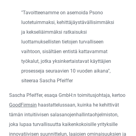
"Tavoitteenamme on asemoida Psono
luotetuimmaksi, kehittäjäystävällisimmäksi
ja kekseliäimmäksi ratkaisuksi
luottamuksellisten tietojen turvalliseen
vaihtoon, sisältäen entistä kattavammat
työkalut, jotka yksinkertaistavat käyttäjien
prosesseja seuraavien 10 vuoden aikana",
siteeraa Sascha Pfeiffer
Sascha Pfeiffer, esaqa GmbH:n toimitusjohtaja, kertoo
GoodFirmsin
haastattelussaan, kuinka he kehittivät
tämän intuitiivisen salasanojenhallintaohjelmiston,
joka lupaa turvallisuutta kaikenkokoisille yrityksille
innovatiivisen suunnittelun, laajojen ominaisuuksien ja