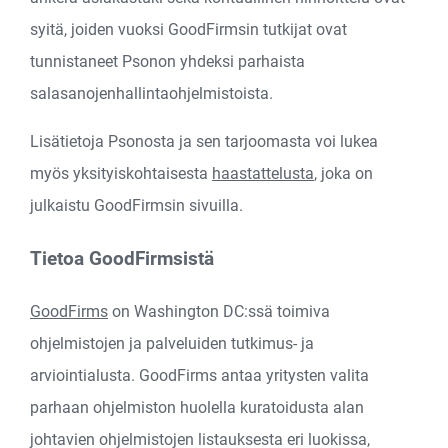
syitä, joiden vuoksi GoodFirmsin tutkijat ovat
tunnistaneet Psonon yhdeksi parhaista
salasanojenhallintaohjelmistoista.
Lisätietoja Psonosta ja sen tarjoomasta voi lukea
myös yksityiskohtaisesta
haastattelusta
, joka on
julkaistu GoodFirmsin sivuilla.
Tietoa GoodFirmsistä
GoodFirms
on Washington DC:ssä toimiva
ohjelmistojen ja palveluiden tutkimus- ja
arviointialusta. GoodFirms antaa yritysten valita
parhaan ohjelmiston huolella kuratoidusta alan
johtavien ohjelmistojen listauksesta eri luokissa,