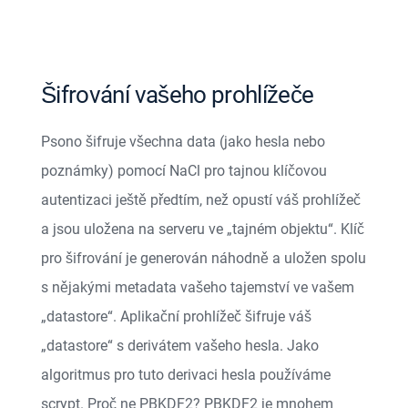
Šifrování vašeho prohlížeče
Psono šifruje všechna data (jako hesla nebo
poznámky) pomocí NaCl pro tajnou klíčovou
autentizaci ještě předtím, než opustí váš prohlížeč
a jsou uložena na serveru ve „tajném objektu“. Klíč
pro šifrování je generován náhodně a uložen spolu
s nějakými metadata vašeho tajemství ve vašem
„datastore“. Aplikační prohlížeč šifruje váš
„datastore“ s derivátem vašeho hesla. Jako
algoritmus pro tuto derivaci hesla používáme
scrypt
. Proč ne
PBKDF2
?
PBKDF2
je mnohem