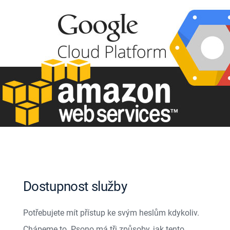
Dostupnost služby
Potřebujete mít přístup ke svým heslům kdykoliv.
Chápeme to. Psono má tři způsoby, jak tento