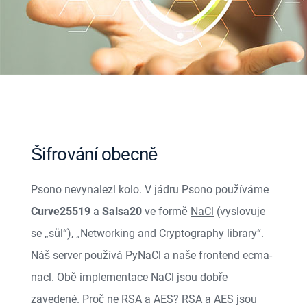
Šifrování obecně
Psono nevynalezl kolo. V jádru Psono používáme
Curve25519
a
Salsa20
ve formě
NaCl
(vyslovuje
se „sůl“), „Networking and Cryptography library“.
Náš server používá
PyNaCl
a naše frontend
ecma-
nacl
. Obě implementace NaCl jsou dobře
zavedené. Proč ne
RSA
a
AES
? RSA a AES jsou