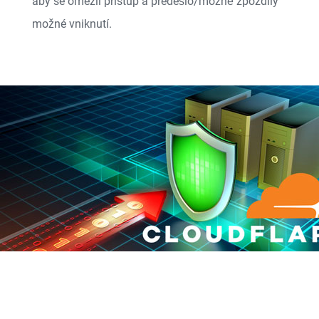
aby se omezil přístup a předešlo/možně zpozdily
možné vniknutí.