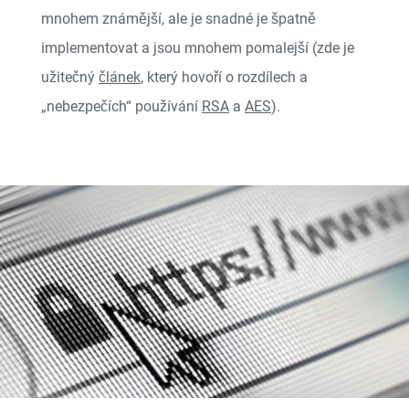
mnohem známější, ale je snadné je špatně
implementovat a jsou mnohem pomalejší (zde je
užitečný
článek
, který hovoří o rozdílech a
„nebezpečích“ používání
RSA
a
AES
).