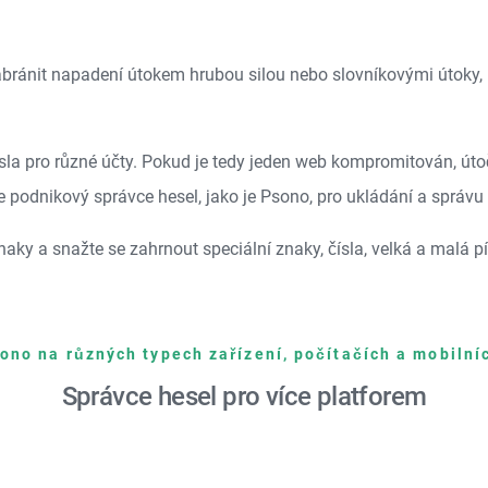
abránit napadení útokem hrubou silou nebo slovníkovými útoky, n
esla pro různé účty. Pokud je tedy jeden web kompromitován, úto
e podnikový správce hesel, jako je Psono, pro ukládání a správu 
aky a snažte se zahrnout speciální znaky, čísla, velká a malá 
ono na různých typech zařízení, počítačích a mobilní
Správce hesel pro více platforem