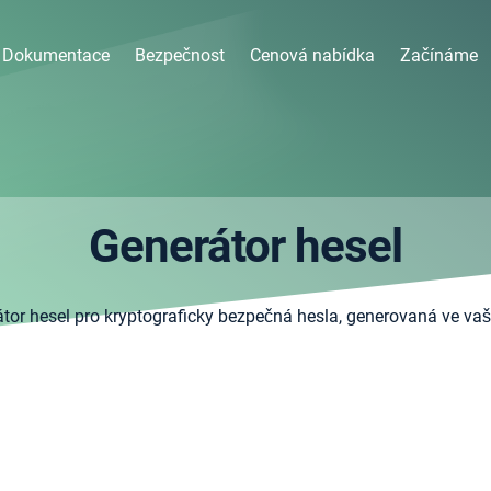
Dokumentace
Bezpečnost
Cenová nabídka
Začínáme
Generátor hesel
átor hesel pro kryptograficky bezpečná hesla, generovaná ve vaš