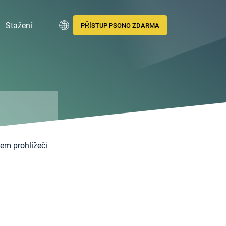
Stažení
PŘÍSTUP PSONO ZDARMA
em prohlížeči