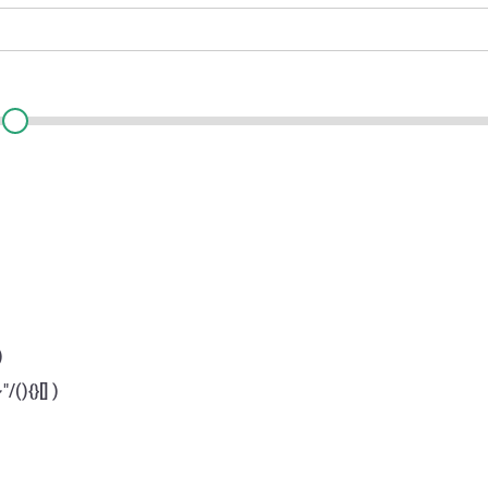
)
/(){}[] )