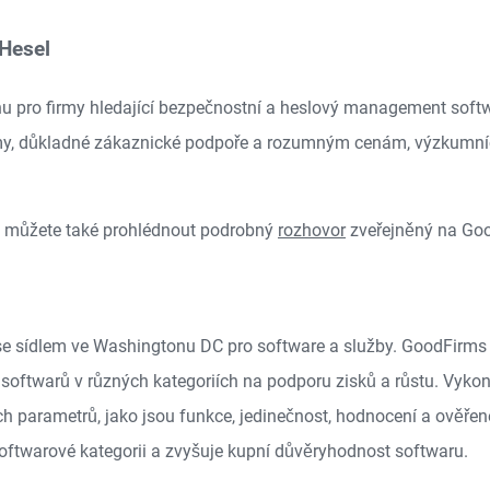
 Hesel
rhu pro firmy hledající bezpečnostní a heslový management sof
irmy, důkladné zákaznické podpoře a rozumným cenám, výzkumníc
si můžete také prohlédnout podrobný
rozhovor
zveřejněný na Go
e sídlem ve Washingtonu DC pro software a služby. GoodFirms 
 softwarů v různých kategoriích na podporu zisků a růstu. Vyk
 parametrů, jako jsou funkce, jedinečnost, hodnocení a ověřené
softwarové kategorii a zvyšuje kupní důvěryhodnost softwaru.