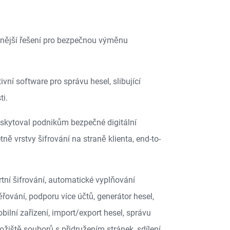
álnější řešení pro bezpečnou výměnu
tivní software pro správu hesel, slibující
ti.
oskytoval podnikům bezpečné digitální
ně vrstvy šifrování na straně klienta, end-to-
rtní šifrování, automatické vyplňování
věřování, podporu více účtů, generátor hesel,
lní zařízení, import/export hesel, správu
ložiště souborů s přidružením stránek, sdílení