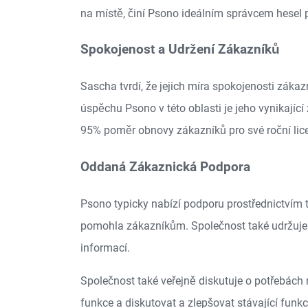
na místě, činí Psono ideálním správcem hesel p
Spokojenost a Udržení Zákazníků
Sascha tvrdí, že jejich míra spokojenosti záka
úspěchu Psono v této oblasti je jeho vynikajíc
95% poměr obnovy zákazníků pro své roční lic
Oddaná Zákaznická Podpora
Psono typicky nabízí podporu prostřednictvím 
pomohla zákazníkům. Společnost také udržuje o
informací.
Společnost také veřejně diskutuje o potřebách
funkce a diskutovat a zlepšovat stávající funkc