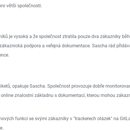
ro větší společnosti.
zníků je vysoká a že společnost ztratila pouze dva zákazníky běh
í zákaznická podpora a veřejná dokumentace. Sascha rád přidává,
ence.
tiketů, opakuje Sascha. Společnost provozuje dobře monitorova
nline znalostní základnu s dokumentací, kterou mohou zákazníc
 nových funkcí se svými zákazníky v "trackerech otázek" na Gi
e.