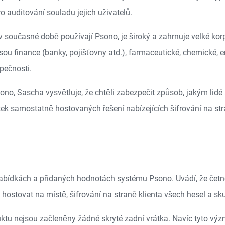
ro auditování souladu jejich uživatelů.
v současné době používají Psono, je široký a zahrnuje velké ko
jsou finance (banky, pojišťovny atd.), farmaceutické, chemické,
zpečnosti.
no, Sascha vysvětluje, že chtěli zabezpečit způsob, jakým lidé s
tatek samostatně hostovaných řešení nabízejících šifrování na s
abídkách a přidaných hodnotách systému Psono. Uvádí, že četné 
 hostovat na místě, šifrování na straně klienta všech hesel a sk
oduktu nejsou začleněny žádné skryté zadní vrátka. Navíc tyto v