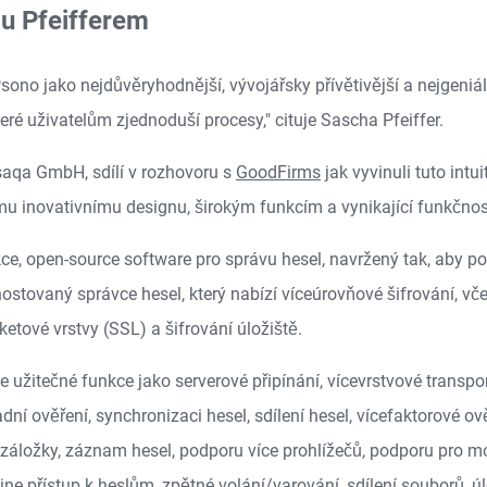
u Pfeifferem
sono jako nejdůvěryhodnější, vývojářsky přívětivější a nejgeni
eré uživatelům zjednoduší procesy," cituje Sascha Pfeiffer.
esaqa GmbH, sdílí v rozhovoru s
GoodFirms
jak vyvinuli tuto intui
u inovativnímu designu, širokým funkcím a vynikající funkčnos
ce, open-source software pro správu hesel, navržený tak, aby p
stovaný správce hesel, který nabízí víceúrovňové šifrování, včet
ketové vrstvy (SSL) a šifrování úložiště.
 užitečné funkce jako serverové připínání, vícevrstvové transpo
ladní ověření, synchronizaci hesel, sdílení hesel, vícefaktorové o
áložky, záznam hesel, podporu více prohlížečů, podporu pro mobi
line přístup k heslům, zpětné volání/varování, sdílení souborů, ú