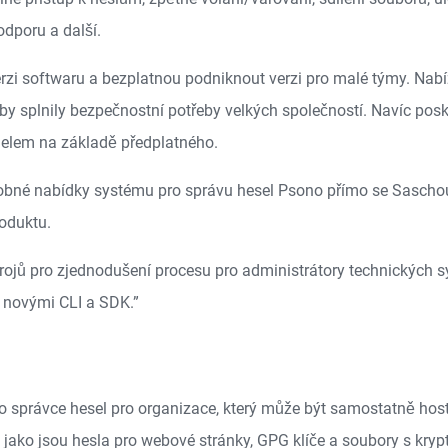
odporu a další.
zi softwaru a bezplatnou podniknout verzi pro malé týmy. Nabíz
aby splnily bezpečnostní potřeby velkých společností. Navíc pos
elem na základě předplatného.
obné nabídky systému pro správu hesel Psono přímo se Saschou
roduktu.
strojů pro zjednodušení procesu pro administrátory technických s
s novými CLI a SDK.”
 správce hesel pro organizace, který může být samostatně hos
jako jsou hesla pro webové stránky, GPG klíče a soubory s kry