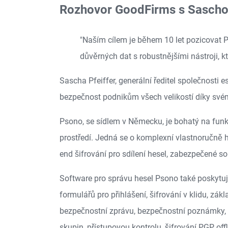
Rozhovor GoodFirms s Sascho
"Naším cílem je během 10 let pozicovat P
důvěrných dat s robustnějšími nástroji, kt
Sascha Pfeiffer, generální ředitel společnosti 
bezpečnost podnikům všech velikostí díky svém
Psono, se sídlem v Německu, je bohatý na funk
prostředí. Jedná se o komplexní vlastnoručně ho
end šifrování pro sdílení hesel, zabezpečené so
Software pro správu hesel Psono také poskytuje
formulářů pro přihlášení, šifrování v klidu, zák
bezpečnostní zprávu, bezpečnostní poznámky, z
skupin, přístupovou kontrolu, šifrování PGP, off