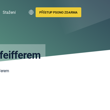
Stažení
PŘÍSTUP PSONO ZDARMA
feifferem
ferem