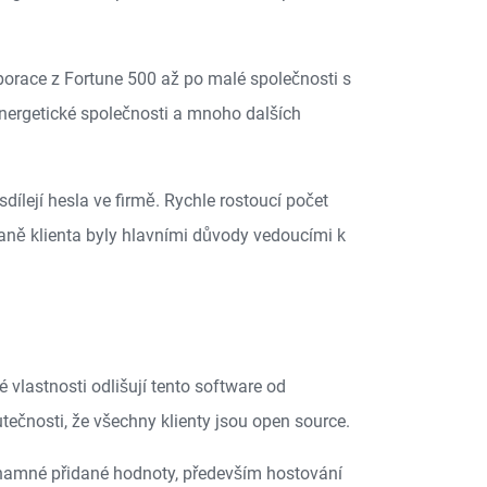
rporace z Fortune 500 až po malé společnosti s
 energetické společnosti a mnoho dalších
dílejí hesla ve firmě. Rychle rostoucí počet
traně klienta byly hlavními důvody vedoucími k
vlastnosti odlišují tento software od
utečnosti, že všechny klienty jsou open source.
ýznamné přidané hodnoty, především hostování