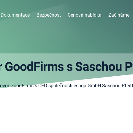
Dokumentace
Bezpečnost
Cenová nabídka
Začínáme
 GoodFirms s Saschou P
ovor GoodFirms s CEO společnosti esaqa GmbH Saschou Pfeif