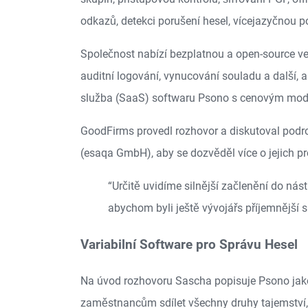
odkazů, detekci porušení hesel, vícejazyčnou p
Společnost nabízí bezplatnou a open-source ver
auditní logování, vynucování souladu a další, 
služba (SaaS) softwaru Psono s cenovým mod
GoodFirms provedl rozhovor a diskutoval podr
(esaqa GmbH), aby se dozvěděl více o jejich p
“Určitě uvidíme silnější začlenění do ná
abychom byli ještě vývojářs příjemnější 
Variabilní Software pro Správu Hesel
Na úvod rozhovoru Sascha popisuje Psono jako
zaměstnancům sdílet všechny druhy tajemství, 