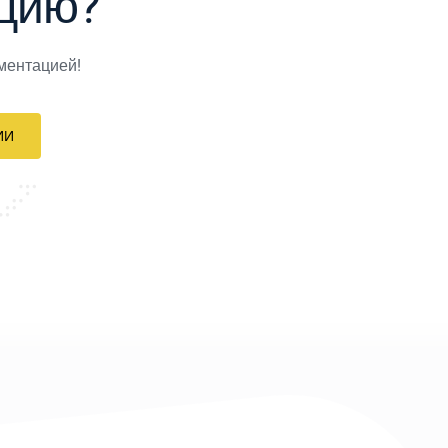
цию?
ментацией!
ИИ