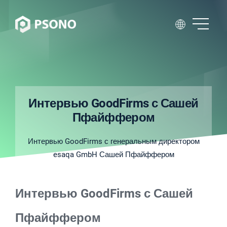
Интервью GoodFirms с Сашей
Пфайффером
Интервью GoodFirms с генеральным директором
esaqa GmbH Сашей Пфайффером
Интервью GoodFirms с Сашей
Пфайффером