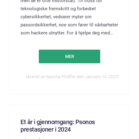
men de er ofte misforstått. Til tross for
teknologiske fremskritt og forbedret
cybersikkerhet, vedvarer myter om
passordsikkerhet, noe som fører til sårbarheter
som hackere utnytter. For å hjelpe deg med…
MER
skrevet av Sascha Pfeiffer den January 14, 2025
Et år i gjennomgang: Psonos
prestasjoner i 2024