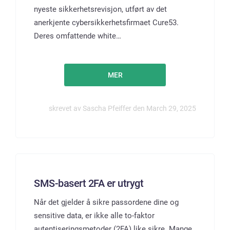
nyeste sikkerhetsrevisjon, utført av det
anerkjente cybersikkerhetsfirmaet Cure53.
Deres omfattende white…
MER
skrevet av Sascha Pfeiffer den March 29, 2025
SMS-basert 2FA er utrygt
Når det gjelder å sikre passordene dine og
sensitive data, er ikke alle to-faktor
autentiseringsmetoder (2FA) like sikre. Mange