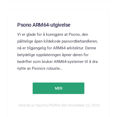
Psono ARM64-utgivelse
Vi er glade for å kunngjøre at Psono, den
pålitelige åpen kildekode passordbehandleren,
nå er tilgjengelig for ARM64 arkitektur. Denne
betydelige oppdateringen åpner døren for
bedrifter som bruker ARM64-systemer til å dra
nytte av Psono's robuste…
MER
skrevet av Sascha Pfeiffer den November 22, 2023