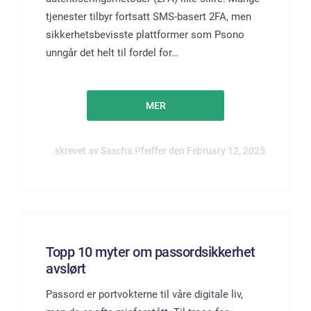
tjenester tilbyr fortsatt SMS-basert 2FA, men
sikkerhetsbevisste plattformer som Psono
unngår det helt til fordel for…
MER
skrevet av Sascha Pfeiffer den February 12, 2025
Topp 10 myter om passordsikkerhet
avslørt
Passord er portvokterne til våre digitale liv,