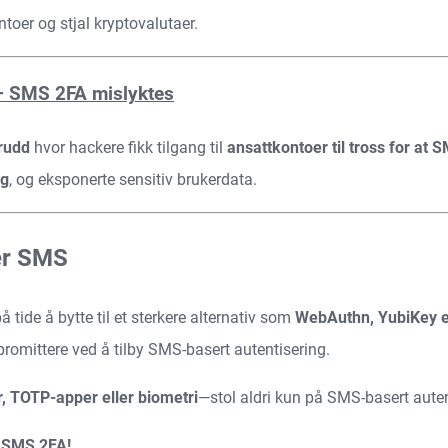
ontoer og stjal kryptovalutaer.
– SMS 2FA mislyktes
brudd
hvor hackere fikk tilgang til
ansattkontoer til tross for at 
ng
, og eksponerte sensitiv brukerdata.
er SMS
 tide å bytte til et sterkere alternativ som
WebAuthn, YubiKey el
ompromittere ved å tilby SMS-basert autentisering.
, TOTP-apper eller biometri
—stol aldri kun på SMS-basert auten
d SMS 2FA!