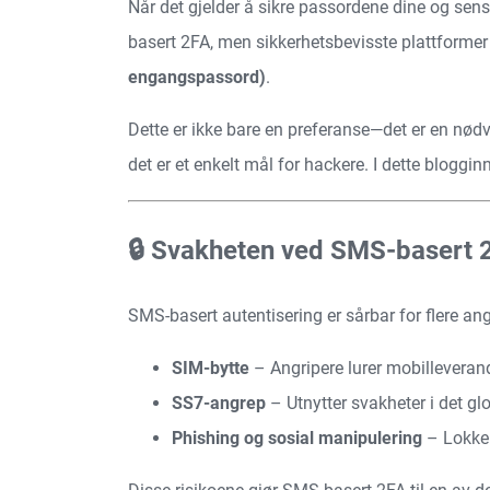
Når det gjelder å sikre passordene dine og sensi
basert 2FA, men sikkerhetsbevisste plattform
engangspassord)
.
Dette er ikke bare en preferanse—det er en nød
det er et enkelt mål for hackere. I dette bloggi
🔒 Svakheten ved SMS-basert 
SMS-basert autentisering er sårbar for flere an
SIM-bytte
– Angripere lurer mobilleverandø
SS7-angrep
– Utnytter svakheter i det g
Phishing og sosial manipulering
– Lokker