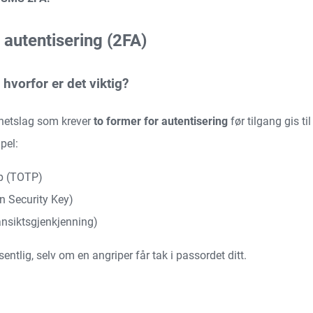
 autentisering (2FA)
 hvorfor er det viktig?
erhetslag som krever
to former for autentisering
før tilgang gis ti
pel:
pp (TOTP)
an Security Key)
ansiktsgjenkjenning)
sentlig, selv om en angriper får tak i passordet ditt.