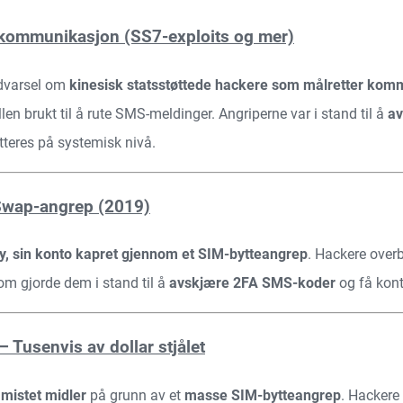
ekommunikasjon (SS7-exploits og mer)
advarsel om
kinesisk statsstøttede hackere som målretter kom
len brukt til å rute SMS-meldinger. Angriperne var i stand til å
av
eres på systemisk nivå.
 Swap-angrep (2019)
y, sin konto kapret gjennom et SIM-bytteangrep
. Hackere over
om gjorde dem i stand til å
avskjære 2FA SMS-koder
og få kont
Tusenvis av dollar stjålet
mistet midler
på grunn av et
masse SIM-bytteangrep
. Hackere