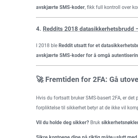
avskjærte SMS-koder
, fikk full kontroll over k
4.
Reddits 2018 datasikkerhetsbrudd 
I 2018 ble
Reddit utsatt for et datasikkerhets
avskjærte SMS-koder for å omgå autentiseri
🚀 Fremtiden for 2FA: Gå utov
Hvis du fortsatt bruker SMS-basert 2FA, er det på
forpliktelse til sikkerhet betyr at de ikke vil k
Vil du holde deg sikker?
Bruk
sikkerhetsnøkler
Sikre kontoene dine på riktig måte—slutt me