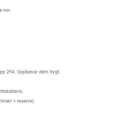
e inn.
opp 2FA. Oppbevar dem trygt.
titetsbevis.
primær + reserve).