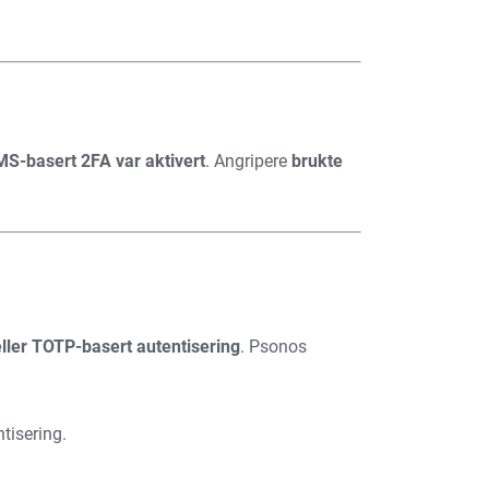
SMS-basert 2FA var aktivert
. Angripere
brukte
ler TOTP-basert autentisering
. Psonos
tisering.