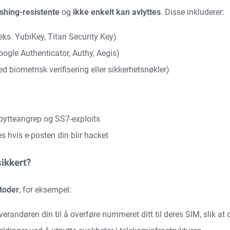
shing-resistente
og
ikke enkelt kan avlyttes
. Disse inkluderer:
eks. YubiKey, Titan Security Key)
ogle Authenticator, Authy, Aegis)
 biometrisk verifisering eller sikkerhetsnøkler)
bytteangrep og SS7-exploits
 hvis e-posten din blir hacket
ikkert?
toder
, for eksempel:
erandøren din til å overføre nummeret ditt til deres SIM, slik a