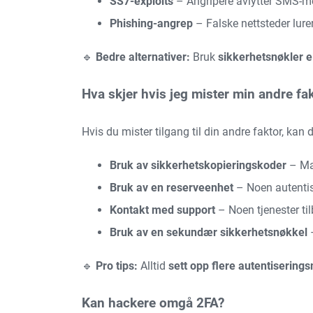
SS7-exploits
– Angripere avlytter SMS-mel
Phishing-angrep
– Falske nettsteder lurer
🔹
Bedre alternativer:
Bruk
sikkerhetsnøkler 
Hva skjer hvis jeg mister min andre fak
Hvis du mister tilgang til din andre faktor, kan
Bruk av sikkerhetskopieringskoder
– Man
Bruk av en reserveenhet
– Noen autentise
Kontakt med support
– Noen tjenester til
Bruk av en sekundær sikkerhetsnøkkel
–
🔹
Pro tips:
Alltid
sett opp flere autentisering
Kan hackere omgå 2FA?