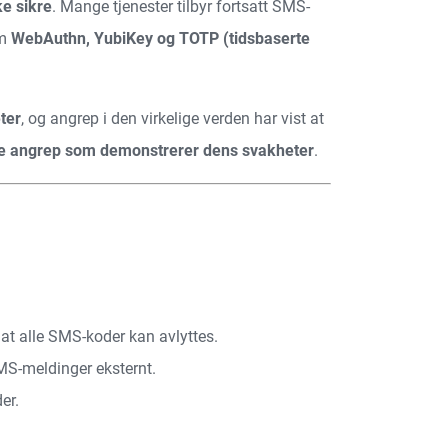
ke sikre
. Mange tjenester tilbyr fortsatt SMS-
om
WebAuthn, YubiKey og TOTP (tidsbaserte
ter
, og angrep i den virkelige verden har vist at
le angrep som demonstrerer dens svakheter
.
k at alle SMS-koder kan avlyttes.
MS-meldinger eksternt.
er.