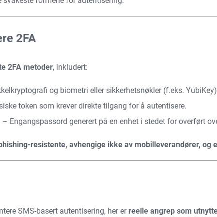
e svakeste formene for autentisering.
ere 2FA
te 2FA metoder
, inkludert:
kelkryptografi og biometri eller sikkerhetsnøkler (f.eks. YubiKey)
iske token som krever direkte tilgang for å autentisere.
)
– Engangspassord generert på en enhet i stedet for overført o
phishing-resistente, avhengige ikke av mobilleverandører, og e
ntere SMS-basert autentisering, her er
reelle angrep som utnytt