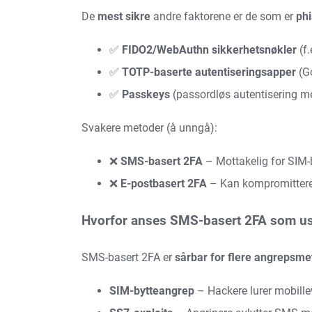
De
mest sikre
andre faktorene er de som er
phi
✅
FIDO2/WebAuthn sikkerhetsnøkler
(f.
✅
TOTP-baserte autentiseringsapper
(Go
✅
Passkeys
(passordløs autentisering med
Svakere metoder (å unngå):
❌
SMS-basert 2FA
– Mottakelig for SIM-
❌
E-postbasert 2FA
– Kan kompromitteres
Hvorfor anses SMS-basert 2FA som us
SMS-basert 2FA er
sårbar for flere angrepsme
SIM-bytteangrep
– Hackere lurer mobillev