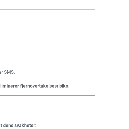
.
ver SMS.
liminerer fjernovertakelsesrisiko
.
et dens svakheter
: