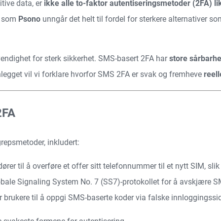
tive data, er
ikke alle to-faktor autentiseringsmetoder (2FA) li
er som
Psono
unngår det helt til fordel for sterkere alternativer s
vendighet for sterk sikkerhet. SMS-basert 2FA har
store sårbarhe
nnlegget vil vi forklare hvorfor SMS 2FA er svak og fremheve
reel
2FA
grepsmetoder, inkludert:
rer til å overføre et offer sitt telefonnummer til et nytt SIM, sli
lobale Signaling System No. 7 (SS7)-protokollet for å avskjære S
 brukere til å oppgi SMS-baserte koder via falske innloggingssid