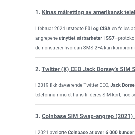
1.
Kinas målretting av amerikansk tel
I februar 2024 utstedte
FBI og CISA
en felles 
angrepene
utnyttet sårbarheter i SS7
—protokol
demonstrerer hvordan SMS 2FA kan kompromitt
2.
Twitter (X) CEO Jack Dorsey's SIM
I 2019 fikk daværende Twitter CEO,
Jack Dorse
telefonnummeret hans til deres SIM-kort, noe s
3.
Coinbase SIM Swap-angrep (2021) – 
I 2021 avslørte
Coinbase at over 6 000 kunder 