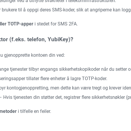
dinger ved å utnytte svakheter i telekominfrastrukturen.
 brukere til å oppgi deres SMS-koder, slik at angriperne kan logg
eller TOTP-apper
i stedet for SMS 2FA.
tor (f.eks. telefon, YubiKey)?
 du gjenopprette kontoen din ved:
ge tjenester tilbyr engangs sikkerhetskopikoder når du setter 
ringsapper tillater flere enheter å lagre TOTP-koder.
byr kontogjenoppretting, men dette kan være tregt og krever iden
 Hvis tjenesten din støtter det, registrer flere sikkerhetsnøkler (
smetoder
i tilfelle en feiler.