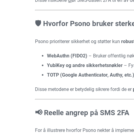
Disse risikoene gjør SMS-basert 2FA til en av d
🛡️ Hvorfor Psono bruker sterk
Psono prioriterer sikkerhet og støtter kun
robus
WebAuthn (FIDO2)
– Bruker offentlig nøk
YubiKey og andre sikkerhetsnøkler
– Fys
TOTP (Google Authenticator, Authy, etc.
Disse metodene er betydelig sikrere fordi de er
📢 Reelle angrep på SMS 2FA
For å illustrere hvorfor Psono nekter å impleme