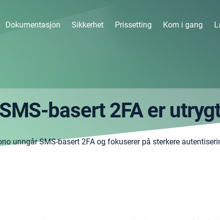
Dokumentasjon
Sikkerhet
Prissetting
Kom i gang
L
SMS-basert 2FA er utryg
ono unngår SMS-basert 2FA og fokuserer på sterkere autentiser