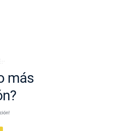
o más
ón?
ción!