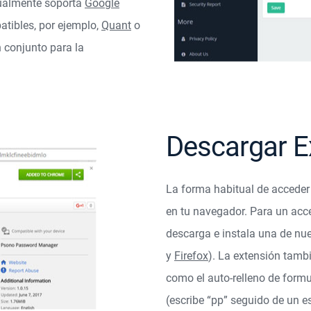
tualmente soporta
Google
atibles, por ejemplo,
Quant
o
n conjunto para la
Descargar E
La forma habitual de acceder
en tu navegador. Para un ac
descarga e instala una de nu
y
Firefox
). La extensión tam
como el auto-relleno de form
(escribe “pp” seguido de un e