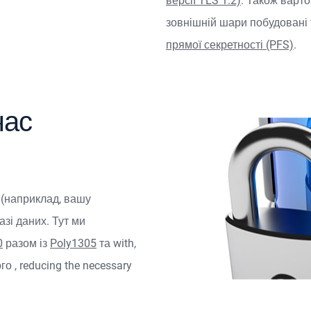
версії TLS 1.2)
. Також варто
зовнішній шари побудовані
прямої секретності (PFS)
.
час
 (наприклад, вашу
зі даних. Тут ми
0
разом із
Poly1305
та
with
,
ого
, reducing the necessary