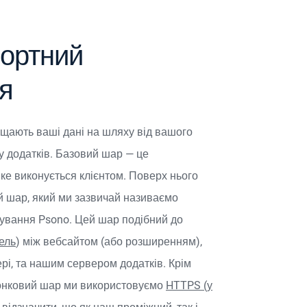
ортний
я
ають ваші дані на шляху від вашого
 додатків. Базовий шар — це
е виконується клієнтом. Поверх нього
 шар, який ми зазвичай називаємо
вання Psono. Цей шар подібний до
ель
) між вебсайтом (або розширенням),
і, та нашим сервером додатків. Крім
олонковий шар ми використовуємо
HTTPS (у