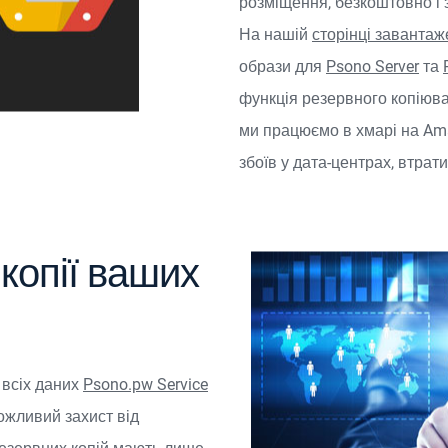
розміщення, безкоштовно і з
На нашій
сторінці заванта
образи для
Psono Server
та
функція резервного копіюва
ми працюємо в хмарі на A
збоїв у дата-центрах, втрат
копії ваших
 всіх даних
Psono.pw Service
ожливий захист від