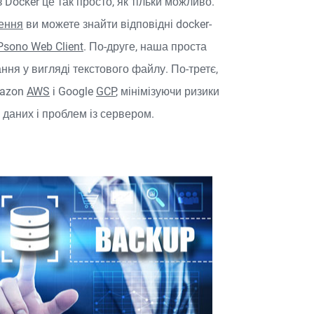
 Docker це так просто, як тільки можливо.
ження
ви можете знайти відповідні docker-
Psono Web Client
. По-друге, наша проста
ння у вигляді текстового файлу. По-третє,
mazon
AWS
і Google
GCP
, мінімізуючи ризики
и даних і проблем із сервером.