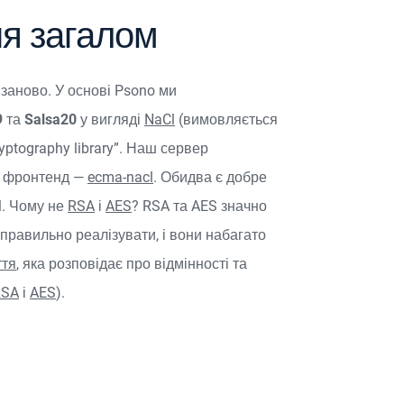
я загалом
заново. У основі Psono ми
9
та
Salsa20
у вигляді
NaCl
(вимовляється
Cryptography library”. Наш сервер
ш фронтенд —
ecma-nacl
. Обидва є добре
l. Чому не
RSA
і
AES
? RSA та AES значно
неправильно реалізувати, і вони набагато
ття
, яка розповідає про відмінності та
RSA
і
AES
).