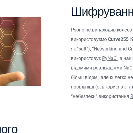
Шифруванн
Psono не винаходив колесо 
використовуємо
Curve2551
як “salt”), “Networking and 
використовує
PyNaCl
, а на
відомими реалізаціями NaC
більш відомі, але їх легко 
повільніші (ось корисна
ста
“небезпеки” використання
ого