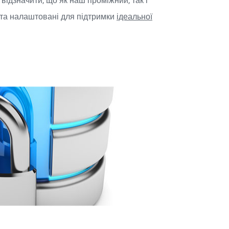
 відзначити, що як наш проміжний, так і
 та налаштовані для підтримки
ідеальної