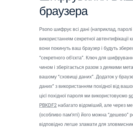
браузера
Psono шифрує всі дані (наприклад, паролі 
використанням секретної автентифікації к
вони покинуть ваш браузер і будуть збереж
“секретного об'єкта”. Ключ для шифруван
чином і зберігається разом з деякими мет
вашому “сховищі даних”. Додаток у брау
даних” з використанням похідної від вашо
цієї похідної пароля ми використовуємо
sc
PBKDF2
набагато відоміший, але через ме
(особливо пам’яті) його можна “дешево” реа
відповідно легше зламати для зловмисник