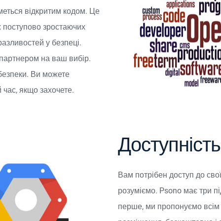
меться відкритим кодом. Це
х поступово зростаючих
азливостей у безпеці.
з партнером на ваш вибір.
безпеки. Ви можете
 час, якщо захочете.
Доступність
Вам потрібен доступ до свої
розуміємо. Psono має три п
перше, ми пропонуємо всім 