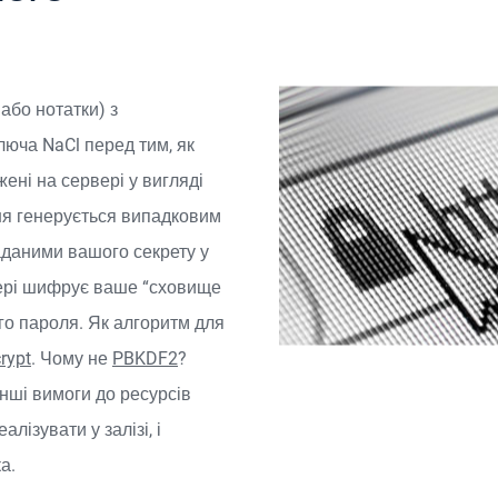
або нотатки) з
люча NaCl перед тим, як
ені на сервері у вигляді
ня генерується випадковим
аданими вашого секрету у
зері шифрує ваше “сховище
го пароля. Як алгоритм для
rypt
. Чому не
PBKDF2
?
нші вимоги до ресурсів
лізувати у залізі, і
а.