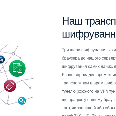
Наш трансп
шифруванн
Три шари шифрування захищ
браузера до нашого серверу
шифрування самих даних, як
Psono впровадив проміжний
транспортним шаром шифру
тунелю (схожого на
VPN тун
що працює у вашому браузер
того, як зовнішній або об