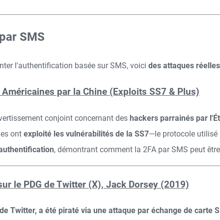
A par SMS
ter l'authentification basée sur SMS, voici
des attaques réelles
Américaines par la Chine (Exploits SS7 & Plus)
vertissement conjoint concernant des
hackers parrainés par l'Ét
ues ont
exploité les vulnérabilités de la SS7
—le protocole utili
authentification
, démontrant comment la 2FA par SMS peut êtr
sur le PDG de Twitter (X), Jack Dorsey (2019)
de Twitter, a été piraté via une attaque par échange de carte 