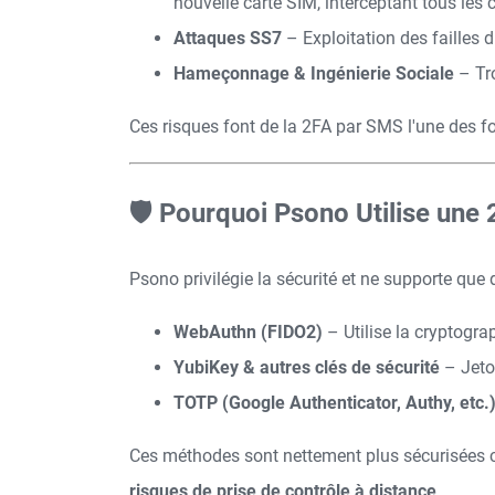
nouvelle carte SIM, interceptant tous les
Attaques SS7
– Exploitation des failles
Hameçonnage & Ingénierie Sociale
– Tro
Ces risques font de la 2FA par SMS l'une des fo
🛡️ Pourquoi Psono Utilise une 
Psono privilégie la sécurité et ne supporte que
WebAuthn (FIDO2)
– Utilise la cryptogra
YubiKey & autres clés de sécurité
– Jeton
TOTP (Google Authenticator, Authy, etc.
Ces méthodes sont nettement plus sécurisées c
risques de prise de contrôle à distance
.