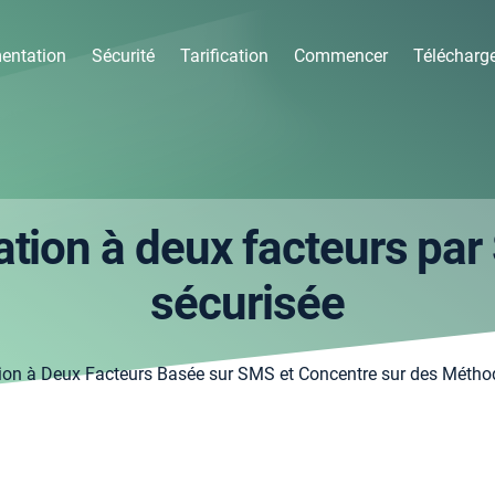
entation
Sécurité
Tarification
Commencer
Télécharg
cation à deux facteurs pa
sécurisée
tion à Deux Facteurs Basée sur SMS et Concentre sur des Métho