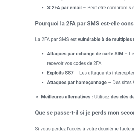
❌
2FA par email
– Peut être compromis si
Pourquoi la 2FA par SMS est-elle con
La 2FA par SMS est
vulnérable à de multiples
Attaques par échange de carte SIM
– Les
recevoir vos codes de 2FA.
Exploits SS7
– Les attaquants intercepten
Attaques par hameçonnage
– Des sites W
🔹
Meilleures alternatives :
Utilisez
des clés d
Que se passe-t-il si je perds mon sec
Si vous perdez l'accès à votre deuxième facteu